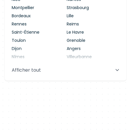
Montpellier
Strasbourg
Bordeaux
Lille
Rennes
Reims
Saint-Étienne
Le Havre
Toulon
Grenoble
Dijon
Angers
Nîmes
Villeurbanne
Saint-Denis
Le Mans
Afficher tout
Aix-en-Provence
Clermont-Ferrand
Brest
Tours
Amiens
Limoges
Annecy
Perpignan