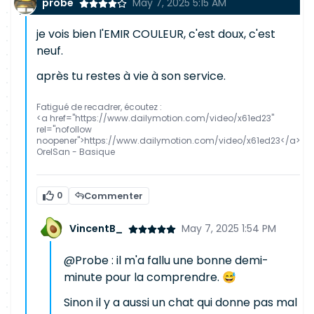
probe
May 7, 2025 5:15 AM
je vois bien l'EMIR COULEUR, c'est doux, c'est
neuf.
après tu restes à vie à son service.
Fatigué de recadrer, écoutez :
<a href="https://www.dailymotion.com/video/x61ed23"
rel="nofollow
noopener">https://www.dailymotion.com/video/x61ed23</a>
OrelSan - Basique
0
Commenter
VincentB_
May 7, 2025 1:54 PM
@Probe : il m'a fallu une bonne demi-
minute pour la comprendre. 😅
Sinon il y a aussi un chat qui donne pas mal