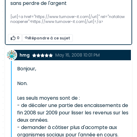
sans perdre de l'argent
[url]<a href="https://www.turnover-it.com[/url]" rel="nofollow
noopener">https://www.turnover-it.com[/url]</a>
0
Répondre à ce sujet
hmg
May 16, 2008 10:01 PM
Bonjour,
Non.
Les seuls moyens sont de :
- de décaler une partie des encaissements de
fin 2008 sur 2009 pour lisser les revenus sur les
deux années.
- demander à côtiser plus d'acompte aux
organismes sociaux pour l'année en cours.