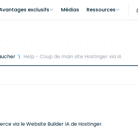
Avantages exclusifs
Médias
Ressources
baucher
Help - Coup de main site Hostinger via IA
A
rce via le Website Builder IA de Hostinger.