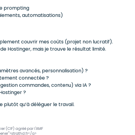
le prompting
iements, automatisations)
plement couvrir mes coûts (projet non lucratif).
 Hostinger, mais je trouve le résultat limité.
amètres avancés, personnalisation) ?
ectement connectée ?
, gestion commandes, contenu) via IA ?
 Hostinger ?
lutôt qu’à déléguer le travail.
er (CIF) agréé par l'AMF
pener">strathd.fr</a>