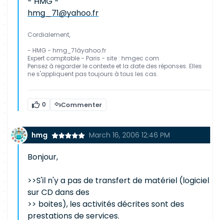
- HMG -
hmg_71@yahoo.fr
Cordialement,
- HMG - hmg_71àyahoo.fr
Expert comptable - Paris - site : hmgec com
Pensez à regarder le contexte et la date des réponses. Elles
ne s'appliquent pas toujours à tous les cas.
0
Commenter
hmg
March 16, 2006 12:46 PM
Bonjour,
>>S'il n'y a pas de transfert de matériel (logiciel
sur CD dans des
>> boites), les activités décrites sont des
prestations de services.