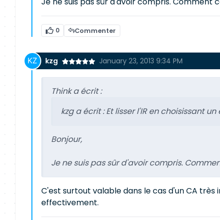
Je ne suis pas sûr d'avoir compris. Comment cel
0
Commenter
kzg
January 23, 2013 9:34 PM
Think a écrit :
kzg a écrit :
Et lisser l'IR en choisissant 
Bonjour,
Je ne suis pas sûr d'avoir compris. Comment 
C'est surtout valable dans le cas d'un CA très 
effectivement.