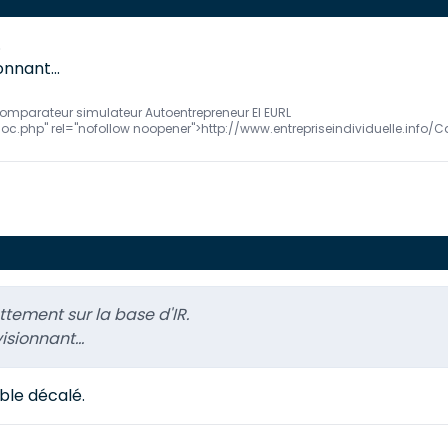
.
onnant...
comparateur simulateur Autoentrepreneur EI EURL
Soc.php" rel="nofollow noopener">http://www.entrepriseindividuelle.inf
ttement sur la base d'IR.
isionnant...
able décalé.