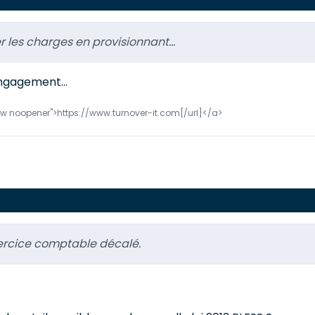
ser les charges en provisionnant...
ngagement...
llow noopener">https://www.turnover-it.com[/url]</a>
 exercice comptable décalé.