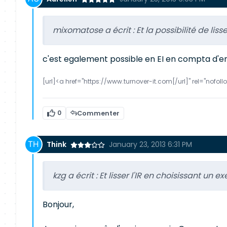
mixomatose a écrit :
Et la possibilité de lis
c'est egalement possible en EI en compta d'e
[url]<a href="https://www.turnover-it.com[/url]" rel="nofo
0
Commenter
Think
January 23, 2013 6:31 PM
kzg a écrit :
Et lisser l'IR en choisissant un
Bonjour,