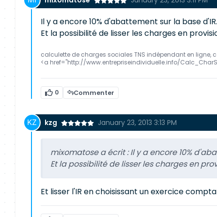
mixomatose
January 23, 2013 3:11 PM
Il y a encore 10% d'abattement sur la base d'IR
Et la possibilité de lisser les charges en provisi
calculette de charges sociales TNS indépendant en ligne, 
<a href="http://www.entrepriseindividuelle.info/Calc_Char
0
Commenter
kzg
January 23, 2013 3:13 PM
mixomatose a écrit :
Il y a encore 10% d'aba
Et la possibilité de lisser les charges en prov
Et lisser l'IR en choisissant un exercice compt