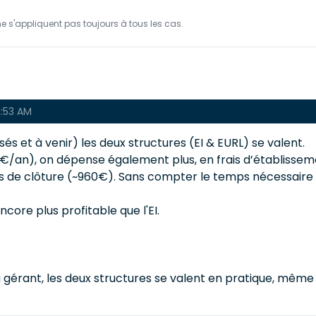
ne s'appliquent pas toujours à tous les cas.
1:53 AM
s et à venir) les deux structures (EI & EURL) se valent.
€/an), on dépense également plus, en frais d’établisseme
rais de clôture (~960€). Sans compter le temps nécessair
ncore plus profitable que l'EI.
 du gérant, les deux structures se valent en pratique, même