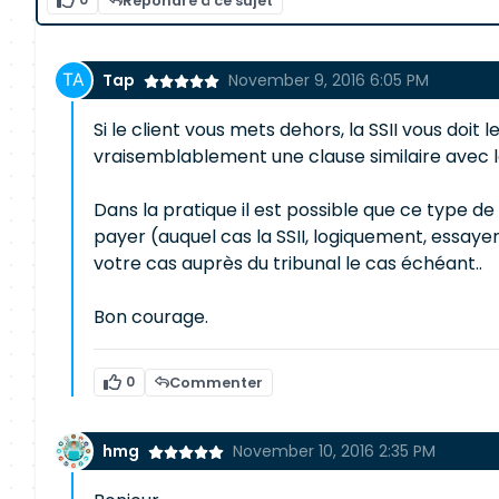
Répondre à ce sujet
Tap
November 9, 2016 6:05 PM
Si le client vous mets dehors, la SSII vous doit 
vraisemblablement une clause similaire avec le 
Dans la pratique il est possible que ce type d
payer (auquel cas la SSII, logiquement, essayer
votre cas auprès du tribunal le cas échéant..
Bon courage.
0
Commenter
hmg
November 10, 2016 2:35 PM