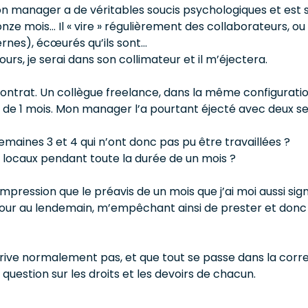
 manager a de véritables soucis psychologiques et est s
 onze mois… Il « vire » régulièrement des collaborateurs, 
ernes), écœurés qu’ils sont…
ours, je serai dans son collimateur et il m’éjectera.
ntrat. Un collègue freelance, dans la même configuration 
I) de 1 mois. Mon manager l’a pourtant éjecté avec deux 
maines 3 et 4 qui n’ont donc pas pu être travaillées ?
aux locaux pendant toute la durée de un mois ?
l’impression que le préavis de un mois que j’ai moi aussi si
 jour au lendemain, m’empêchant ainsi de prester et donc d
rrive normalement pas, et que tout se passe dans la corre
question sur les droits et les devoirs de chacun.