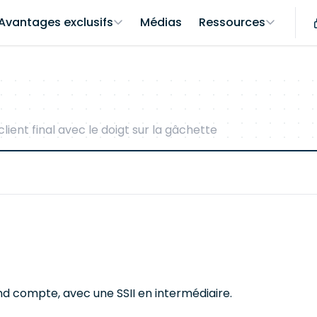
Avantages exclusifs
Médias
Ressources
client final avec le doigt sur la gâchette
nd compte, avec une SSII en intermédiaire.