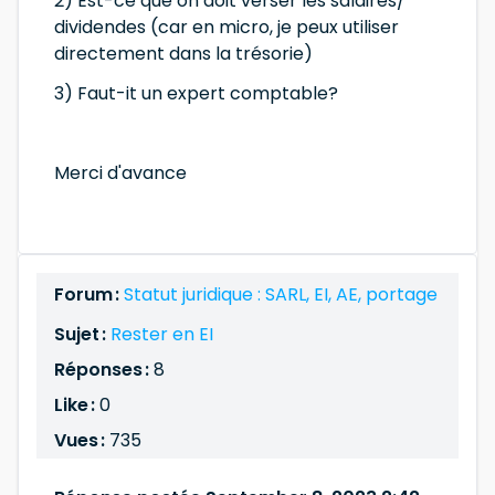
2) Est-ce que on doit verser les salaires/
dividendes (car en micro, je peux utiliser
directement dans la trésorie)
3) Faut-it un expert comptable?
Merci d'avance
Forum :
Statut juridique : SARL, EI, AE, portage
Sujet :
Rester en EI
Réponses :
8
Like :
0
Vues :
735