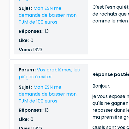
C'est l'esn qui 
Sujet :
Mon ESN me
de rachats que c
demande de baisser mon
comme le mien "
TJM de 100 euros
Réponses :
13
Like :
0
Vues :
1323
Forum :
Vos problèmes, les
Réponse postée
pièges à éviter
Bonjour,
Sujet :
Mon ESN me
demande de baisser mon
je vous expose m
TJM de 100 euros
qu'ils ne gagnen
Réponses :
13
repasser dans le
ma première gros
Like :
0
Quels sont vos c
Vues :
1323