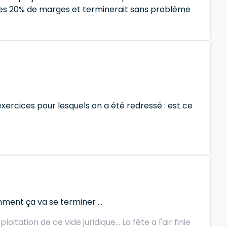
e ses 20% de marges et terminerait sans problème
 exercices pour lesquels on a été redressé : est ce
ent ça va se terminer ...
itation de ce vide juridique... La fête a l'air finie