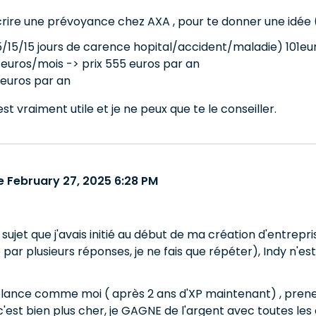
crire une prévoyance chez AXA , pour te donner une idée ( j
5/15/15 jours de carence hopital/accident/maladie) 101eu
1 euros/mois -> prix 555 euros par an
7 euros par an
st vraiment utile et je ne peux que te le conseiller.
 February 27, 2025 6:28 PM
e sujet que j'avais initié au début de ma création d'entre
par plusieurs réponses, je ne fais que répéter), Indy n'es
eelance comme moi ( après 2 ans d'XP maintenant) , prenez
c'est bien plus cher, je GAGNE de l'argent avec toutes les o