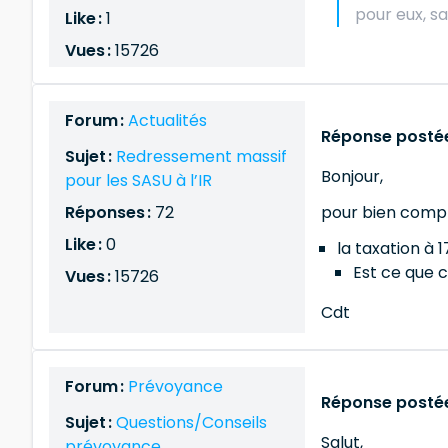
pour eux, sa
Like :
1
Vues :
15726
Forum :
Actualités
Réponse postée
Sujet :
Redressement massif
Bonjour,
pour les SASU à l’IR
Réponses :
72
pour bien comp
Like :
0
la taxation à 1
Est ce que c
Vues :
15726
Cdt
Forum :
Prévoyance
Réponse postée
Sujet :
Questions/Conseils
Salut,
prévoyance