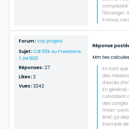
complexité 
l'étranger. 
France, cert
Forum :
Vos projets
Réponse postée
Sujet :
Cdi 110k ou Freelance
Mm tes calcules
TJM 800
Réponses :
27
En tant que 
des mission
Likes :
2
d'excès d'e
Vues :
3242
En général,
coincident 
des congés 
l'inter-cont
Bref, ça dé
Exemple de c