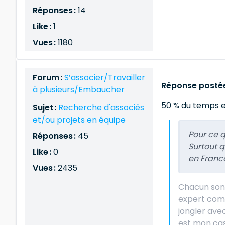
Réponses :
14
Like :
1
Vues :
1180
Forum :
S’associer/Travailler
Réponse postée
à plusieurs/Embaucher
50 % du temps e
Sujet :
Recherche d'associés
et/ou projets en équipe
Pour ce q
Réponses :
45
Surtout 
Like :
0
en Franc
Vues :
2435
Chacun son s
expert comp
jongler ave
est mon cas