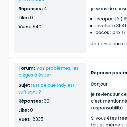
Réponses :
4
je viens de sous
Like :
0
incapacité ( 1
invalidité 354
Vues :
540
décés : prix 1
Je pense que c'e
Forum :
Vos problèmes, les
Réponse postée
pièges à éviter
Bonjour,
Sujet :
Est ce que Indy est
suffisant ?
je reviens sur c
Réponses :
30
c'est mentionné 
responsabilité.
Like :
0
Si vous êtes fr
Vues :
8335
fait et même si 