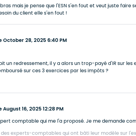
bras mais je pense que l'ESN s'en fout et veut juste fair
soin du client elle s'en fout !
 October 28, 2025 6:40 PM
bit un redressement, il y a alors un trop-payé d'IR sur les
emboursé sur ces 3 exercices par les impôts ?
 August 16, 2025 12:28 PM
xpert comptable qui me l'a proposé. Je me demande comm
 a des experts-comptables qui ont bâti leur modèle sur l'explo