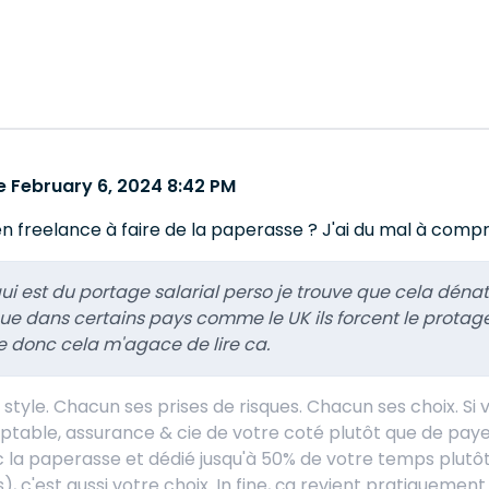
 February 6, 2024 8:42 PM
n freelance à faire de la paperasse ? J'ai du mal à comp
ui est du portage salarial perso je trouve que cela dénatu
que dans certains pays comme le UK ils forcent le prota
e donc cela m'agace de lire ca.
tyle. Chacun ses prises de risques. Chacun ses choix. Si 
table, assurance & cie de votre coté plutôt que de payer u
c la paperasse et dédié jusqu'à 50% de votre temps plutô
), c'est aussi votre choix. In fine, ça revient pratiqueme