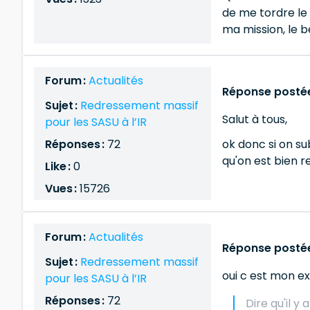
de me tordre le 
ma mission, le be
Forum :
Actualités
Réponse postée
Sujet :
Redressement massif
Salut à tous,
pour les SASU à l’IR
Réponses :
72
ok donc si on su
qu'on est bien r
Like :
0
Vues :
15726
Forum :
Actualités
Réponse postée
Sujet :
Redressement massif
oui c est mon e
pour les SASU à l’IR
Réponses :
72
Dire qu'il y