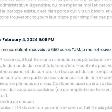
administrative légendaire, qui m'empêche moi (et certai
Si le portage existe, c'est bien parce qu'il y a un besoin, e
ains trouveront toujours leur place pour simplifier ces pro
 February 4, 2024 9:09 PM
 me semblent mauvais : à 650 euros TJM, je me retrouve à
Freelance, il faut faire une estimation des périodes inter
s, la demande du marché, le taux d'inter-contrats peut va
nthousiasme, et de compter un bon quart de son temps e
 on compte une partie de ses vacances sur de l'inter-con
avec les périodes de creux. Ca dépend aussi de si on a des
lors des vacances scolaires (ce qui empêche de faire vo
rat).
pendra de chacun.
alcul : 1/4 de son temps en inter-contrat fait 9 mois plei