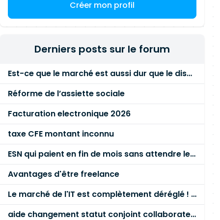
Créer mon profil
Derniers posts sur le forum
Est-ce que le marché est aussi dur que le disent les commerciaux ?
Réforme de l’assiette sociale
Facturation electronique 2026
taxe CFE montant inconnu
ESN qui paient en fin de mois sans attendre le paiement client ?
Avantages d'être freelance
Le marché de l'IT est complètement déréglé ! STOP à cette mascarade ! Il faut s'unir et résister !
aide changement statut conjoint collaborateur