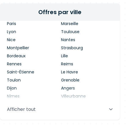
Offres par ville
Paris
Marseille
Lyon
Toulouse
Nice
Nantes
Montpellier
Strasbourg
Bordeaux
Lille
Rennes
Reims
Saint-Étienne
Le Havre
Toulon
Grenoble
Dijon
Angers
Nîmes
Villeurbanne
Saint-Denis
Le Mans
Afficher tout
Aix-en-Provence
Clermont-Ferrand
Brest
Tours
Amiens
Limoges