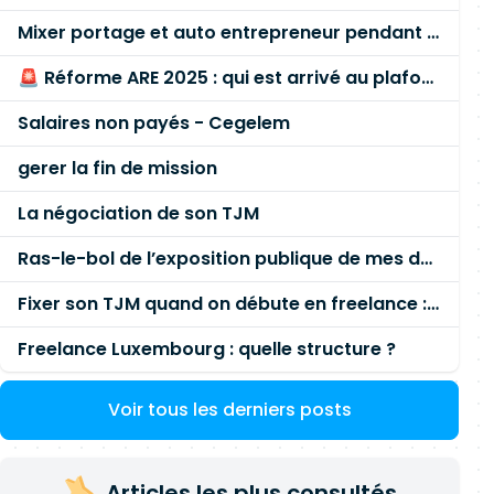
Mixer portage et auto entrepreneur pendant des années - quel risque ?
🚨 Réforme ARE 2025 : qui est arrivé au plafond des 60 % en gardant son entreprise ?
Salaires non payés - Cegelem
gerer la fin de mission
La négociation de son TJM
Ras-le-bol de l’exposition publique de mes données personnelles liées à mon entreprise
Fixer son TJM quand on débute en freelance : la méthode mathématique (et pas au feeling) 🛑
Freelance Luxembourg : quelle structure ?
Voir tous les derniers posts
Articles les plus consultés