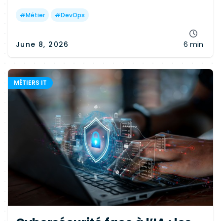
rollbacks mais exige une forte automatisation,
du monitoring et des ressources
#
Métier
#
DevOps
supplémentaires.
June 8, 2026
6 min
MÉTIERS IT