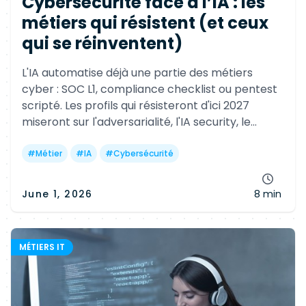
Cybersécurité face à l’IA : les
métiers qui résistent (et ceux
qui se réinventent)
L'IA automatise déjà une partie des métiers
cyber : SOC L1, compliance checklist ou pentest
scripté. Les profils qui résisteront d'ici 2027
miseront sur l'adversarialité, l'IA security, le
threat hunting et les rôles hybrides cyber + ML.
#
Métier
#
IA
#
Cybersécurité
June 1, 2026
8 min
MÉTIERS IT