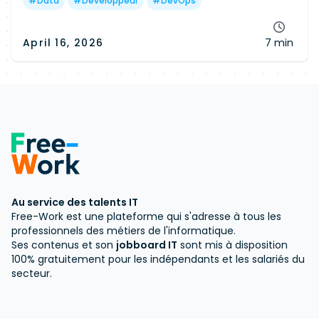
workflow cohérent et automatisé.
#
Data
#
Développeur
#
DevOps
April 16, 2026
7 min
Au service des talents IT
Free-Work est une plateforme qui s'adresse à tous les
professionnels des métiers de l'informatique.
Ses contenus et son
jobboard IT
sont mis à disposition
100% gratuitement pour les indépendants et les salariés du
secteur.