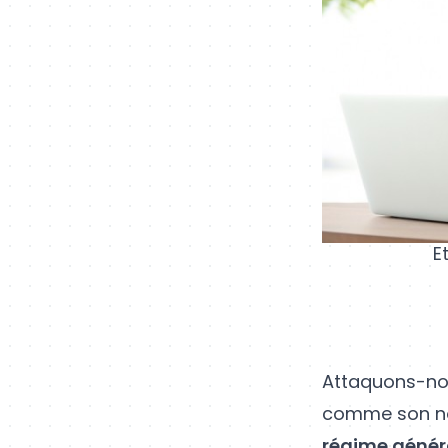
E
Attaquons-no
comme son nom
régime général