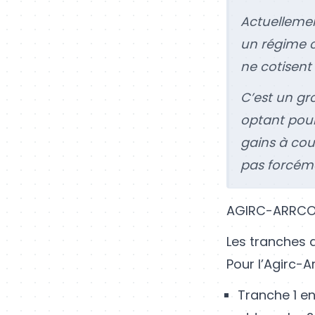
Actuellemen
un régime 
ne cotisen
C’est un gr
optant pour 
gains à cou
pas forcém
AGIRC-ARRC
Les tranches 
Pour l’Agirc-Ar
Tranche 1 en