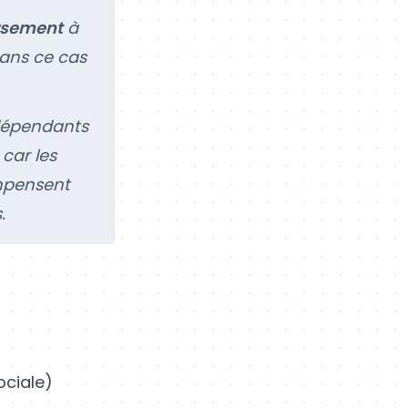
rsement
à
ans ce cas
ndépendants
 car les
ompensent
.
ociale)