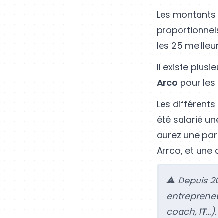
Les montants 
proportionnel
les 25 meilleu
Il existe plu
Arco
pour les 
Les différents
été salarié un
aurez une par
Arrco, et une
⚠️ Depuis 20
entreprene
coach,
IT
…).