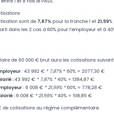
entre 1 et 8 fois le PASS.
tisations
otisation sont de
7,87%
pour la tranche 1 et
21,59
% 
arti dans les 2 cas à 60% pour l’employeur et à 40
laire de 50 000 € brut aura les cotisations suivant
employeur
: 43 992 €
* 7,87%
* 60% = 2077,30 €
larié :
43 992 €
* 7,87% *
40% = 1384,87 €
employeur
: 6 008 €
* 21,59% *
60% = 778,28 €
larié :
6 008 €
* 21,59% *
40% = 518,85 €
€ de cotisations au régime complémentaire.