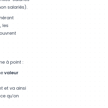
on salariés).
unérant
, les
’ouvrent
e à point :
ne
valeur
t et va ainsi
 ce qu’on