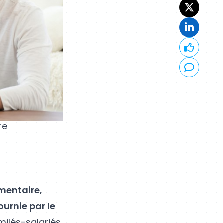
re
entaire,
ournie par le
imilés-salariés