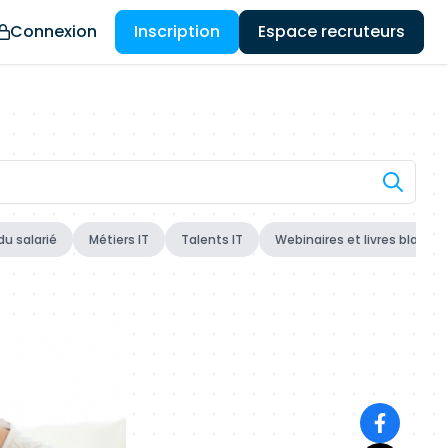
Connexion
Inscription
Espace recruteurs
du salarié
Métiers IT
Talents IT
Webinaires et livres blancs