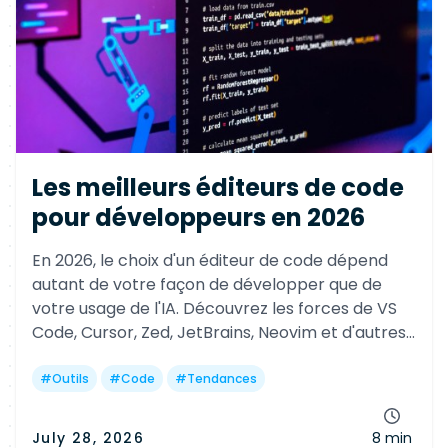
Les meilleurs éditeurs de code
pour développeurs en 2026
En 2026, le choix d'un éditeur de code dépend
autant de votre façon de développer que de
votre usage de l'IA. Découvrez les forces de VS
Code, Cursor, Zed, JetBrains, Neovim et d'autres
références pour gagner en productivité selon
votre profil.
#
Outils
#
Code
#
Tendances
July 28, 2026
8 min