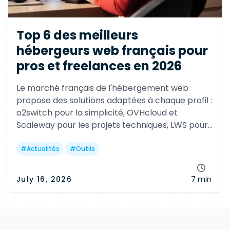
Top 6 des meilleurs
hébergeurs web français pour
pros et freelances en 2026
Le marché français de l'hébergement web
propose des solutions adaptées à chaque profil :
o2switch pour la simplicité, OVHcloud et
Scaleway pour les projets techniques, LWS pour
les agences, PlanetHoster pour l'infogérance et
alwaysdata pour les développeurs.
#
Actualités
#
Outils
July 16, 2026
7 min