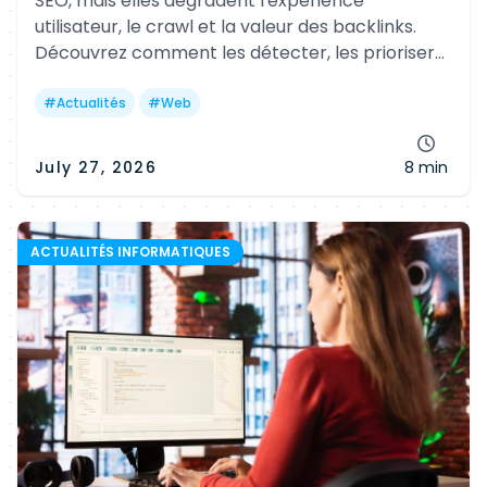
SEO, mais elles dégradent l'expérience
utilisateur, le crawl et la valeur des backlinks.
Découvrez comment les détecter, les prioriser
et les corriger efficacement avec les bons outils
et les bonnes pratiques.
#
Actualités
#
Web
July 27, 2026
8 min
ACTUALITÉS INFORMATIQUES