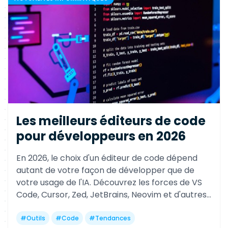
Les meilleurs éditeurs de code
pour développeurs en 2026
En 2026, le choix d'un éditeur de code dépend
autant de votre façon de développer que de
votre usage de l'IA. Découvrez les forces de VS
Code, Cursor, Zed, JetBrains, Neovim et d'autres
références pour gagner en productivité selon
votre profil.
#
Outils
#
Code
#
Tendances