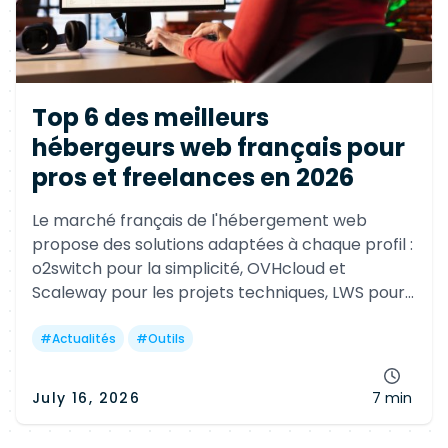
Top 6 des meilleurs
hébergeurs web français pour
pros et freelances en 2026
Le marché français de l'hébergement web
propose des solutions adaptées à chaque profil :
o2switch pour la simplicité, OVHcloud et
Scaleway pour les projets techniques, LWS pour
les agences, PlanetHoster pour l'infogérance et
alwaysdata pour les développeurs.
#
Actualités
#
Outils
July 16, 2026
7 min