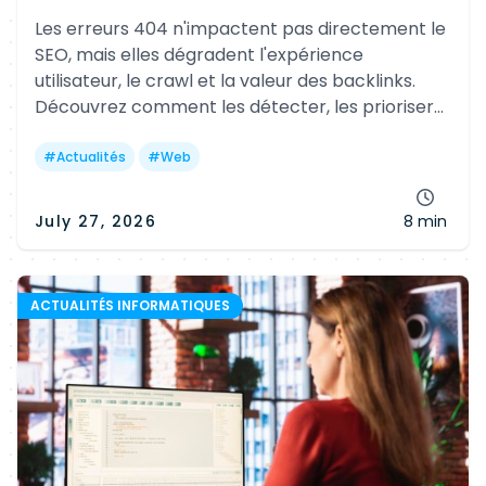
Les erreurs 404 n'impactent pas directement le
SEO, mais elles dégradent l'expérience
utilisateur, le crawl et la valeur des backlinks.
Découvrez comment les détecter, les prioriser
et les corriger efficacement avec les bons outils
et les bonnes pratiques.
#
Actualités
#
Web
July 27, 2026
8 min
ACTUALITÉS INFORMATIQUES