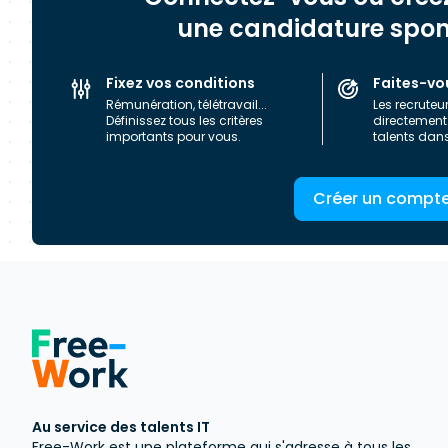
une candidature spo
Fixez vos conditions
Faites-vo
Rémunération, télétravail...
Les recruteu
Définissez tous les critères
directement 
importants pour vous.
talents dan
Créer un compt
Au service des talents IT
Free-Work est une plateforme qui s'adresse à tous les