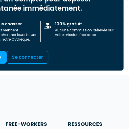
ntanée immédiatement.
us chasser
100% gratuit
rs viennent
Aucune commission prélevée sur
chercher leurs futurs
votre mission freelance.
s notre CVthèque.
e
Se connecter
FREE-WORKERS
RESSOURCES