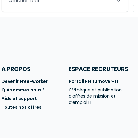
Afficher tout
Aix-en-Provence
Clermont-Ferrand
Brest
Tours
Amiens
Limoges
Annecy
Perpignan
A PROPOS
ESPACE RECRUTEURS
Devenir Free-worker
Portail RH Turnover-IT
Qui sommes nous ?
CVthèque et publication
d’offres de mission et
Aide et support
d’emploi IT
Toutes nos offres