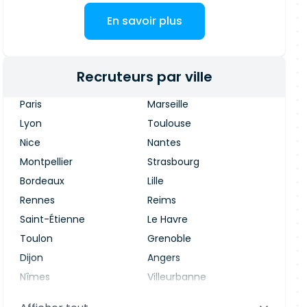
En savoir plus
Recruteurs par ville
Paris
Marseille
Lyon
Toulouse
Nice
Nantes
Montpellier
Strasbourg
Bordeaux
Lille
Rennes
Reims
Saint-Étienne
Le Havre
Toulon
Grenoble
Dijon
Angers
Nîmes
Villeurbanne
Saint-Denis
Le Mans