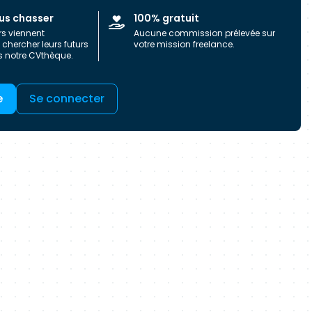
sources ainsi que de ses partenariats privilégiés
us chasser
100% gratuit
rs viennent
Aucune commission prélevée sur
chercher leurs futurs
votre mission freelance.
s notre CVthèque.
e
Se connecter