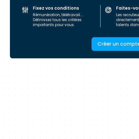
mutualisation continue de ses moyens et de ses res
Fixez vos conditions
Faites-vo
avec de grands Editeurs mondiaux.
Rémunération, télétravail...
Les recruteu
Définissez tous les critères
directement 
importants pour vous.
talents dan
Créer un compt