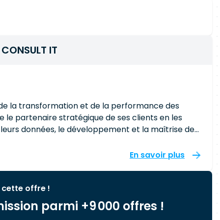
 CONSULT IT
de la transformation et de la performance des
le partenaire stratégique de ses clients en les
 leurs données, le développement et la maîtrise de
 et de conseil pour améliorer et optimiser leurs
En savoir plus
n
onté d’offrir à ses clients une panoplie de services
 cette offre !
 traditionnelles aux technologies les plus récentes et
ission parmi +9 000 offres !