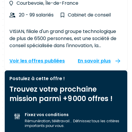
Courbevoie, Île-de-France
20 - 99 salariés
Cabinet de conseil
VISIAN, filiale d'un grand groupe technologique
de plus de 6500 personnes, est une société de
conseil spécialisée dans l'innovation, la
conception de produits et la data. Ses
consultants technophiles allient compréhension
Voir les offres publiées
En savoir plus
des enjeux digitaux et vision produit. De la
structuration des DSI à la conception de
Postulez à cette offre !
produits digitaux en passant par la valorisation
Trouvez votre prochaine
de la data, VISIAN concrétise les objectifs de ses
clients en faisant converger ambition et
mission parmi +9 000 offres !
faisabilité. Fondée par des consultants, VISIAN
connait une croissance rapide pour atteindre 14
Fixez vos conditions
millions de CA cette année et renforce ses
Rémunération, télétravail... Définissez tous les critères
partenariats avec de nombreux clients grands-
importants pour vous.
comptes sur Paris et Marseille.