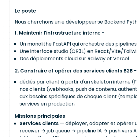
Le poste
Nous cherchons un·e développeur·se Backend Pyth
1. Maintenir l'infrastructure interne -
Un monolithe FastAPI qui orchestre des pipeline
Une interface studio (OR3L) en React/Vite/Tail
Des déploiements cloud sur Railway et Vercel
2. Construire et opérer des services clients B2B 
dédiés par client à partir d'un skeleton interne (
nos clients (webhooks, push de contenu, authenti
aux besoins spécifiques de chaque client (templa
services en production
Missions principales
Services clients
— déployer, adapter et opérer u
receiver → job queue → pipeline IA → push vers AP