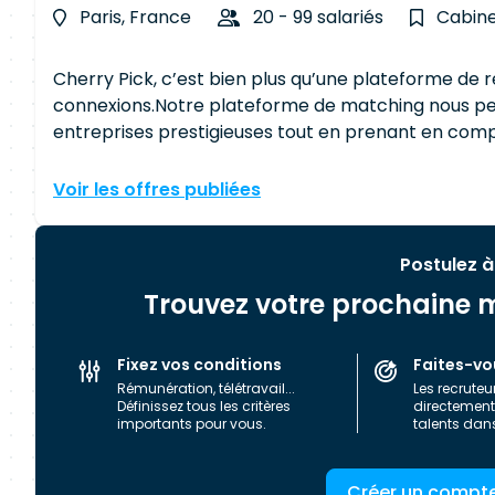
Paris, France
20 - 99 salariés
Cabine
Cherry Pick, c’est bien plus qu’une plateforme de 
connexions.Notre plateforme de matching nous per
entreprises prestigieuses tout en prenant en compte les attente
l’adéquation soit parfaite entre les attentes de no
expertise technique pointue de nos équipes, mais aussi l’IA de
Voir les offres publiées
organisés autour de quatre centres d’expertises : 
Transformation Digitale - IT & DevOps - DATA Voici quelques-uns de nos partenaires : TF1, Bouygues, ,
Monoprix, Enedis, Leboncoin, Worldline, … Cherry Pick est membre du groupe Néo-Soft. Groupe
Postulez à
indépendant labellisé Happy At Work et certifié R
Trouvez votre prochaine m
accompagnent les entreprises du CAC-40 et SBF-120
Envie d’en savoir un peu plus ? Discutons-en ensem
Fixez vos conditions
Faites-vo
Rémunération, télétravail...
Les recruteu
Définissez tous les critères
directement 
importants pour vous.
talents dan
Créer un compt