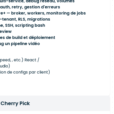
lti-service, debug réseau, volumes
uth, retry, gestion d'erreurs
re+ — broker, workers, monitoring de jobs
-tenant, RLS, migrations
e, SSH, scripting bash
review
es de build et déploiement
g un pipeline vidéo
eed, , etc.) React /
tudio)
ion de configs par client)
 Cherry Pick