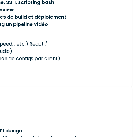
e, SSH, scripting bash
review
es de build et déploiement
g un pipeline vidéo
eed, , etc.) React /
tudio)
ion de configs par client)
PI design