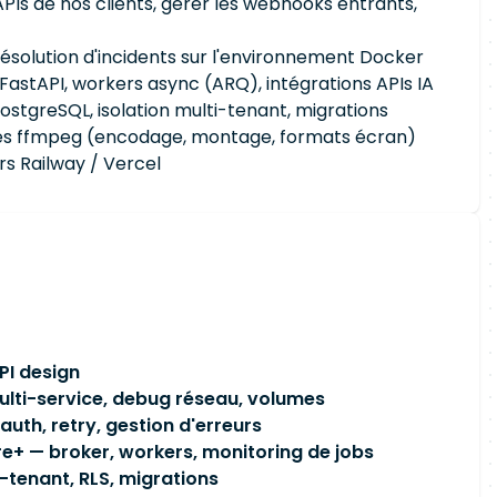
APIs de nos clients, gérer les webhooks entrants,
résolution d'incidents sur l'environnement Docker
stAPI, workers async (ARQ), intégrations APIs IA
stgreSQL, isolation multi-tenant, migrations
es ffmpeg (encodage, montage, formats écran)
rs Railway / Vercel
PI design
lti-service, debug réseau, volumes
uth, retry, gestion d'erreurs
re+ — broker, workers, monitoring de jobs
-tenant, RLS, migrations