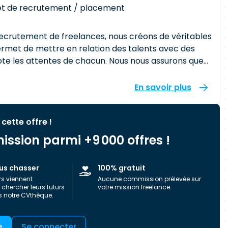
t de recrutement / placement
recrutement de freelances, nous créons de véritables
met de mettre en relation des talents avec des
s de chacun. Nous nous assurons que
s freelances et celles de nos clients grâce à une
 notre plateforme. Nous sommes ainsi
En savoir plus
- Management de Projet & de Transition -
 cette offre !
SE par AFNOR, Néo-Soft regroupe 1700 consultants qui
ission parmi +9 000 offres !
 dans leurs projets de transformation digitale.
ble !
us chasser
100% gratuit
rs viennent
Aucune commission prélevée sur
chercher leurs futurs
votre mission freelance.
s notre CVthèque.
e
Se connecter