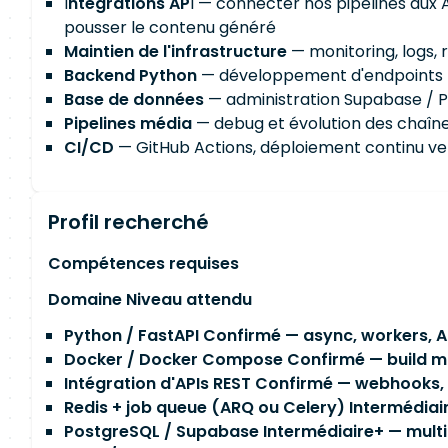
I
ntégrations AP
I — connecter nos pipelines aux 
pousser le contenu généré
Maintien de l'infrastructure
— monitoring, logs, 
Backend Python
— développement d'endpoints Fa
Base de données
— administration Supabase / Po
Pipelines média
— debug et évolution des chaîn
CI/CD
— GitHub Actions, déploiement continu ve
Profil recherché
Compétences requises
Domaine Niveau attendu
Python / FastAPI Confirmé — async, workers, A
Docker / Docker Compose Confirmé — build mu
Intégration d'APIs REST Confirmé — webhooks, a
Redis + job queue (ARQ ou Celery) Intermédiai
PostgreSQL / Supabase Intermédiaire+ — multi