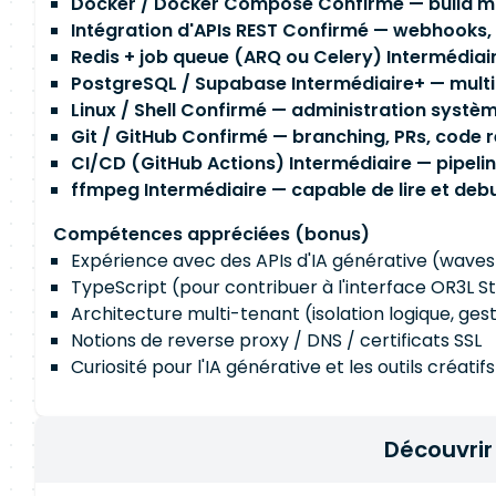
Docker / Docker Compose Confirmé — build mu
Intégration d'APIs REST Confirmé — webhooks, a
Redis + job queue (ARQ ou Celery) Intermédiai
PostgreSQL / Supabase Intermédiaire+ — multi
Linux / Shell Confirmé — administration systèm
Git / GitHub Confirmé — branching, PRs, code 
CI/CD (GitHub Actions) Intermédiaire — pipelin
ffmpeg Intermédiaire — capable de lire et debu
Compétences appréciées (bonus)
Expérience avec des APIs d'IA générative (wavesp
TypeScript (pour contribuer à l'interface OR3L S
Architecture multi-tenant (isolation logique, gest
Notions de reverse proxy / DNS / certificats SSL
Curiosité pour l'IA générative et les outils créatifs
Découvrir