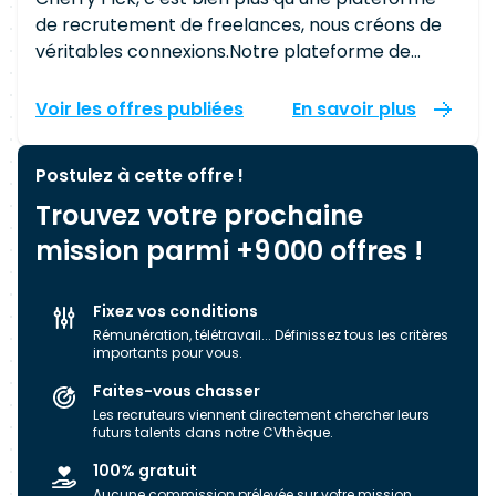
de recrutement de freelances, nous créons de
véritables connexions.Notre plateforme de
matching nous permet de mettre en relation
des talents avec des entreprises prestigieuses
Voir les offres publiées
En savoir plus
tout en prenant en compte les attentes de
chacun. Nous nous assurons que l’adéquation
Postulez à cette offre !
soit parfaite entre les attentes de nos
Trouvez votre prochaine
freelances et celles de nos clients grâce à une
expertise technique pointue de nos équipes,
mission parmi +9 000 offres !
mais aussi l’IA de notre plateforme. Nous
sommes ainsi organisés autour de quatre
Fixez vos conditions
centres d’expertises : - Management de Projet &
Rémunération, télétravail... Définissez tous les critères
de Transition - Transformation Digitale - IT &
importants pour vous.
DevOps - DATA Voici quelques-uns de nos
Faites-vous chasser
partenaires : TF1, Bouygues, , Monoprix, Enedis,
Les recruteurs viennent directement chercher leurs
Leboncoin, Worldline, … Cherry Pick est membre
futurs talents dans notre CVthèque.
du groupe Néo-Soft. Groupe indépendant
100% gratuit
labellisé Happy At Work et certifié RSE par
Aucune commission prélevée sur votre mission