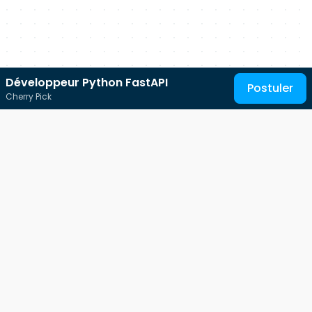
Développeur Python FastAPI
Postuler
Cherry Pick
Au service des talents IT
Free-Work est une plateforme qui s'adresse à tous les
professionnels des métiers de l'informatique.
Ses contenus et son
jobboard IT
sont mis à disposition