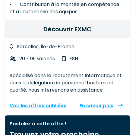
• Contribution à la montée en compétence
et à l’autonomie des équipes.
Découvrir EXMC
Sarcelles, Île-de-France
20 - 99 salariés
ESN
Spécialisé dans le recrutement Informatique et
dans la délégation de personnel hautement
qualifié, nous intervenons en assistance
technique auprès de nos clients grands
comptes. Notre priorité étant d'être toujours à la
Voir les offres publiées
En savoir plus
pointe des nouvelles technologies et de vous
offrir les meilleures ressources et le meilleur de
Postulez à cette offre !
notre savoir-faire. La délégation de personnel La
Trouvez votre prochaine
pré embauche L'embauche directe.