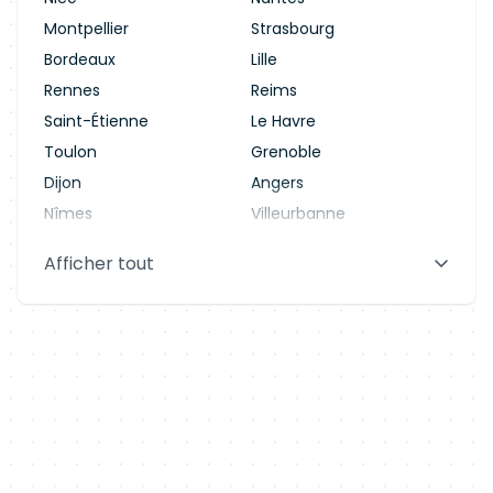
Montpellier
Strasbourg
Bordeaux
Lille
Rennes
Reims
Saint-Étienne
Le Havre
Toulon
Grenoble
Dijon
Angers
Nîmes
Villeurbanne
Saint-Denis
Le Mans
Afficher tout
Aix-en-Provence
Clermont-Ferrand
Brest
Tours
Amiens
Limoges
Annecy
Perpignan