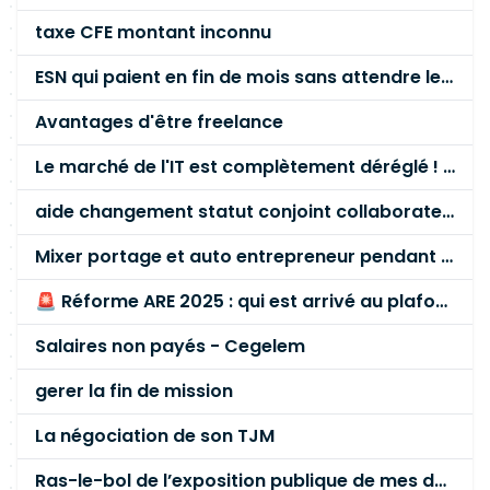
taxe CFE montant inconnu
ESN qui paient en fin de mois sans attendre le paiement client ?
Avantages d'être freelance
Le marché de l'IT est complètement déréglé ! STOP à cette mascarade ! Il faut s'unir et résister !
aide changement statut conjoint collaborateur
Mixer portage et auto entrepreneur pendant des années - quel risque ?
🚨 Réforme ARE 2025 : qui est arrivé au plafond des 60 % en gardant son entreprise ?
Salaires non payés - Cegelem
gerer la fin de mission
La négociation de son TJM
Ras-le-bol de l’exposition publique de mes données personnelles liées à mon entreprise