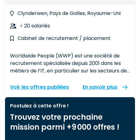
Clynderwen, Pays de Galles, Royaume-Uni
< 20 salariés
Cabinet de recrutement / placement
Worldwide People (WWP) est une société de
recrutement spécialisée depuis 2001 dans les
métiers de l’IT, en particulier sur les secteurs des
télécoms et des technologies. Notre spécialité ?
Fournir des consultants hautement qualifiés
Voir les offres publiées
En savoir plus
pour des missions courtes ou des CDI à des
clients internationaux. Ces clients comprennent
Postulez à cette offre !
des intégrateurs de systèmes, des consultants
Trouvez votre prochaine
en gestion, des opérateurs télécoms (fixe,
mobile et satellite) et des banques
mission parmi +9 000 offres !
internationales. Notre mission. Être le partenaire
numéro un de nos clients Grace à une équipe