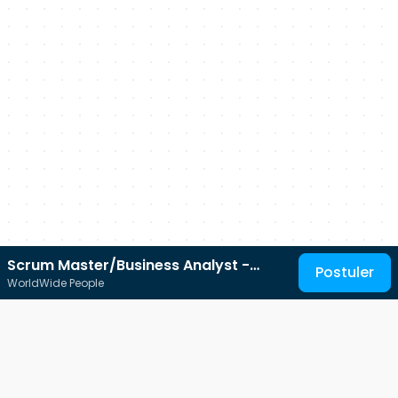
Scrum Master/Business Analyst -
Postuler
WorldWide People
Sophia Antipolis/0