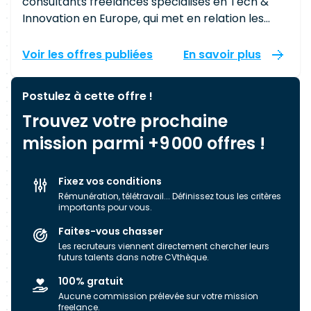
consultants freelances spécialisés en Tech &
Innovation en Europe, qui met en relation les
meilleurs experts avec des Grands Comptes et
ETI. Chiffres clés & croissance : ✅ +120 000
Voir les offres publiées
En savoir plus
consultants Tech inscrits ✅ 112M€ de CA en
2024 ✅ Lauréat de la FrenchTech Next40
Postulez à cette offre !
✅ Champion de la Croissance (Les Echos 2024 /
Trouvez votre prochaine
Sifted 50 2024 / FT 2024 / Tech500) Notre
différence ? Une alternative innovante aux ESN
mission parmi +9 000 offres !
traditionnelles, grâce à une plateforme
innovante utilisant l’IA et à un accompagnement
Fixez vos conditions
humain pour tous nos clients et freelances. Nos
Rémunération, télétravail... Définissez tous les critères
offres : - LeHibou Experts, la 1ère plateforme des
importants pour vous.
Freelances Tech en Europe - LeHibou
Faites-vous chasser
Cybersecurity, l’accompagnement en
Les recruteurs viennent directement chercher leurs
Cybersécurité - LeHibou Executive, les Managers
futurs talents dans notre CVthèque.
de votre transition 📍 Bureaux à Paris, Bordeaux,
100% gratuit
Toulouse, Lyon, Nantes, Marseille, Grand Baie &
Aucune commission prélevée sur votre mission
Bruxelles
freelance.