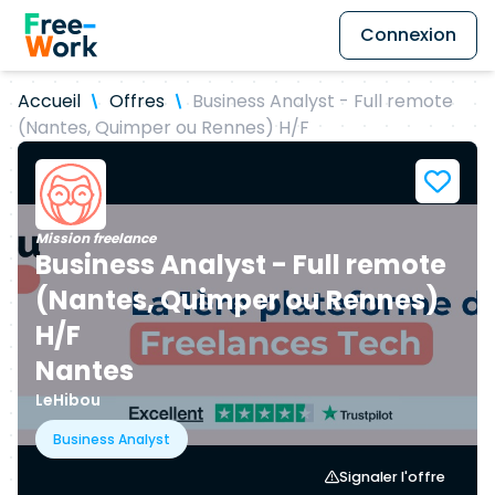
Connexion
Accueil
Offres
Business Analyst - Full remote
(Nantes, Quimper ou Rennes) H/F
Mission freelance
Business Analyst - Full remote
(Nantes, Quimper ou Rennes)
H/F
Nantes
LeHibou
Business Analyst
Signaler l'offre