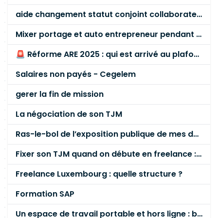
aide changement statut conjoint collaborateur
Mixer portage et auto entrepreneur pendant des années - quel risque ?
🚨 Réforme ARE 2025 : qui est arrivé au plafond des 60 % en gardant son entreprise ?
Salaires non payés - Cegelem
gerer la fin de mission
La négociation de son TJM
Ras-le-bol de l’exposition publique de mes données personnelles liées à mon entreprise
Fixer son TJM quand on débute en freelance : la méthode mathématique (et pas au feeling) 🛑
Freelance Luxembourg : quelle structure ?
Formation SAP
Un espace de travail portable et hors ligne : besoin réel ou fausse bonne idée ?