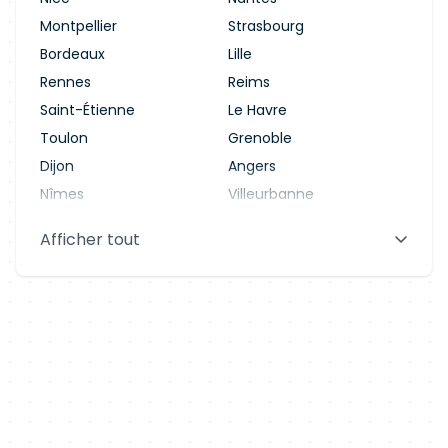
Montpellier
Strasbourg
Bordeaux
Lille
Rennes
Reims
Saint-Étienne
Le Havre
Toulon
Grenoble
Dijon
Angers
Nîmes
Villeurbanne
Saint-Denis
Le Mans
Afficher tout
Aix-en-Provence
Clermont-Ferrand
Brest
Tours
Amiens
Limoges
Annecy
Perpignan