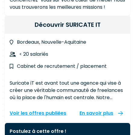
vous trouverons les meilleures missions !
Découvrir SURICATE IT
Bordeaux, Nouvelle-Aquitaine
< 20 salariés
Cabinet de recrutement / placement
Suricate iT est avant tout une agence qui vise à
créer une véritable communauté de freelances
où la place de l'humain est centrale. Notre
conviction : vous êtes l’avenir du consulting.
Notre ambition : remettre l’humain au centre du
Voir les offres publiées
En savoir plus
processus de recrutement afin de vous aider à
trouver des missions qui ont du sens et qui vous
Postulez à cette offre !
ressemblent. Suricate iT n’est pas une