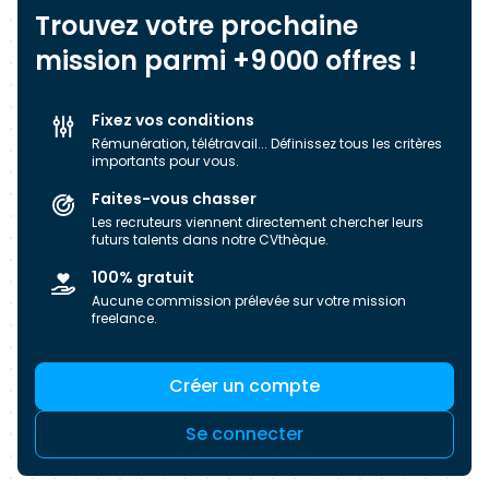
Trouvez votre prochaine
plateforme pour freelances, ni un cabinet de
recrutement ou même une ESN. Nous avons pris
mission parmi +9 000 offres !
le meilleur de ces mondes pour créer une
agence à part, au sein de laquelle les mises en
Fixez vos conditions
relation sont qualitatives et humaines. ‍
Rémunération, télétravail... Définissez tous les critères
Concentrez-vous sur votre cœur de métier nous
importants pour vous.
vous trouverons les meilleures missions !
Faites-vous chasser
Les recruteurs viennent directement chercher leurs
futurs talents dans notre CVthèque.
100% gratuit
Aucune commission prélevée sur votre mission
freelance.
Créer un compte
Se connecter