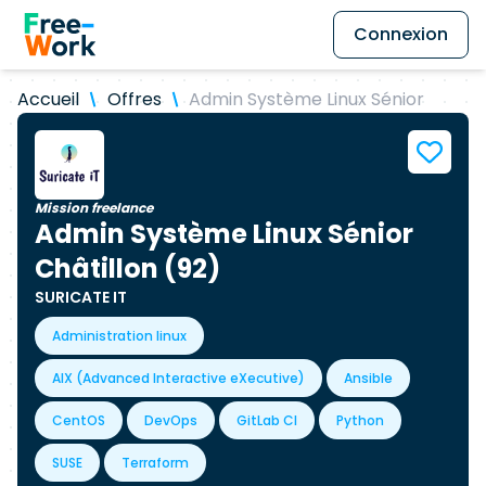
Connexion
Accueil
Offres
Admin Système Linux Sénior
Mission freelance
Admin Système Linux Sénior
Châtillon (92)
SURICATE IT
Administration linux
AIX (Advanced Interactive eXecutive)
Ansible
CentOS
DevOps
GitLab CI
Python
SUSE
Terraform