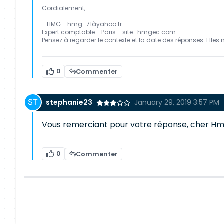
Cordialement,
- HMG - hmg_71àyahoo.fr
Expert comptable - Paris - site : hmgec com
Pensez à regarder le contexte et la date des réponses. Elles 
0
Commenter
stephanie23
January 29, 2019 3:57 PM
Vous remerciant pour votre réponse, cher Hm
0
Commenter