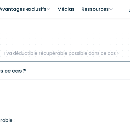
Avantages exclusifs
Médias
Ressources
Tva déductible récupérable possible dans ce cas ?
s ce cas ?
rable :