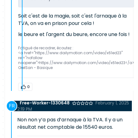
Soit c'est de la magie, soit c'est l'arnaque à la
TVA, on va en prison pour cela !
le beure et l'argent du beure, encore une fois !
Fatigué de recadrer, écoutez :
<a href="https://www.dailymotion.com/video/x61ed23"
rel="nofollow
noopener">https://www.dailymotion.com/video/x61ed23</a>
OrelSan - Basique
0
Free-Worker-1330648
February 1, 2025
2:19 PM
Non non y’a pas d’arnaque à la TVA. Il y a un
résultat net comptable de 15540 euros.