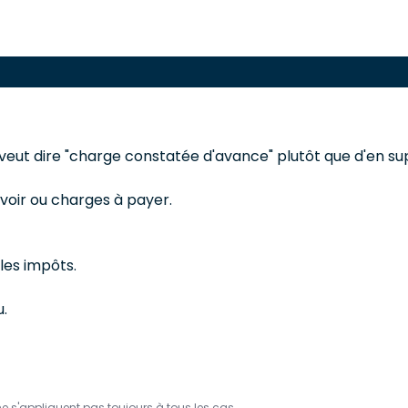
eut dire "charge constatée d'avance" plutôt que d'en supp
voir ou charges à payer.
 les impôts.
.
ne s'appliquent pas toujours à tous les cas.