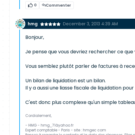
0
Commenter
hmg
December 3, 2013 4:39 AM
Bonjour,
Je pense que vous devriez rechercher ce que v
Vous semblez plutôt parler de factures à rece
Un bilan de liquidation est un bilan.
Il y a aussi une liasse fiscale de liquidation pour
C'est donc plus complexe qu'un simple tableau
Cordialement,
- HMG - hmg_71àyahoo.fr
Expert comptable - Paris - site : hmgec com
Pensez à regarder le contexte et la date des réponses. Elles 