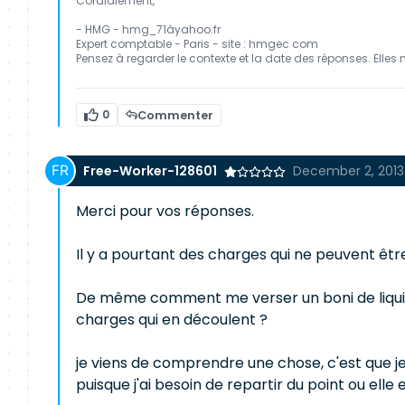
Cordialement,
- HMG - hmg_71àyahoo.fr
Expert comptable - Paris - site : hmgec com
Pensez à regarder le contexte et la date des réponses. Elles 
0
Commenter
Free-Worker-128601
December 2, 2013
Merci pour vos réponses.
Il y a pourtant des charges qui ne peuvent êtr
De même comment me verser un boni de liquidatio
charges qui en découlent ?
je viens de comprendre une chose, c'est que je
puisque j'ai besoin de repartir du point ou ell