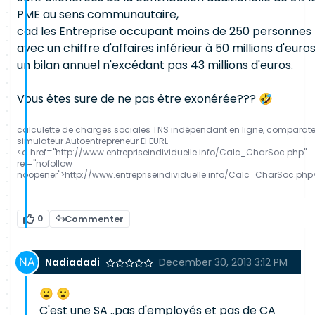
PME au sens communautaire,
cad les Entreprise occupant moins de 250 personnes
avec un chiffre d'affaires inférieur à 50 millions d'euro
un bilan annuel n'excédant pas 43 millions d'euros.
Vous êtes sure de ne pas être exonérée??? 🤣
calculette de charges sociales TNS indépendant en ligne, comparat
simulateur Autoentrepreneur EI EURL
<a href="http://www.entrepriseindividuelle.info/Calc_CharSoc.php"
rel="nofollow
noopener">http://www.entrepriseindividuelle.info/Calc_CharSoc.php
0
Commenter
Nadiadadi
December 30, 2013 3:12 PM
😮 😮
C'est une SA ..pas d'employés et pas de CA