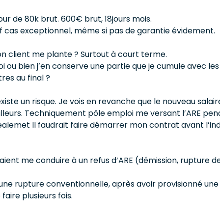
r de 80k brut. 600€ brut, 18jours mois.
sauf cas exceptionnel, même si pas de garantie évidement.
on client me plante ? Surtout à court terme.
 ou bien j’en conserve une partie que je cumule avec les 
es au final ?
existe un risque. Je vois en revanche que le nouveau salair
illeurs. Techniquement pôle emploi me versant l’ARE pend
dealemet Il faudrait faire démarrer mon contrat avant l’
aient me conduire à un refus d’ARE (démission, rupture de 
ne rupture conventionnelle, après avoir provisionné une r
faire plusieurs fois.