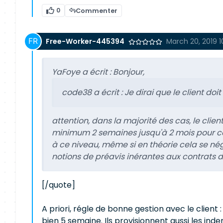
0
Commenter
Free-Worker-445394
March 20, 2019 
YaFoye a écrit :
Bonjour,
code38 a écrit :
Je dirai que le client do
attention, dans la majorité des cas, le clie
minimum 2 semaines jusqu'à 2 mois pour ce
à ce niveau, même si en théorie cela se négoc
notions de préavis inérantes aux contrats d
[/quote]
A priori, régle de bonne gestion avec le clien
bien 5 semaine. Ils provisionnent aussi les ind