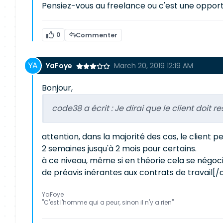
Pensiez-vous au freelance ou c'est une opport
0
Commenter
YaFoye
March 20, 2019 12:19 AM
Bonjour,
code38 a écrit :
Je dirai que le client doit 
attention, dans la majorité des cas, le client
2 semaines jusqu'à 2 mois pour certains.
à ce niveau, même si en théorie cela se négocie,
de préavis inérantes aux contrats de travail[/
YaFoye
"C'est l'homme qui a peur, sinon il n'y a rien"