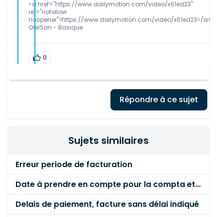
<a href="https://www.dailymotion.com/video/x61ed23"
rel="nofollow
noopener">https://www.dailymotion.com/video/x61ed23</a>
OrelSan - Basique
0
Répondre à ce sujet
Sujets similaires
Erreur periode de facturation
Date à prendre en compte pour la compta et la TVA en cas de créance dette ?
Delais de paiement, facture sans délai indiqué