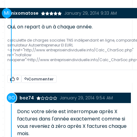
mixomatose
January 29, 2014 9:33 AM
Oui, on repart à un à chaque année.
calculette de charges sociales TNS indépendant en ligne, comparat
simulateur Autoentrepreneur EI EURL
<a href="http://www.entrepriseindividuelle.info/Calc_CharSoc.php"
rel="nofollow
noopener">http://www.entrepriseindividuelle.info/Calc_CharSoc.php
0
Commenter
boz74
January 29, 2014 9:54 AM
Donc votre série est interrompue après X
factures dans l'année exactement comme si
vous reveniez à zéro après X factures chaque
mois.