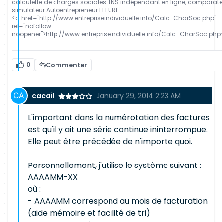
calculette de charges sociales TNS indépendant en ligne, comparat
simulateur Autoentrepreneur EI EURL
<a href="http://www.entrepriseindividuelle.info/Calc_CharSoc.php"
rel="nofollow
noopener">http://www.entrepriseindividuelle.info/Calc_CharSoc.php
0
Commenter
cacail
January 29, 2014 2:23 AM
L'important dans la numérotation des factures
est qu'il y ait une série continue ininterrompue.
Elle peut être précédée de n'importe quoi.
Personnellement, j'utilise le système suivant :
AAAAMM-XX
où :
- AAAAMM correspond au mois de facturation
(aide mémoire et facilité de tri)