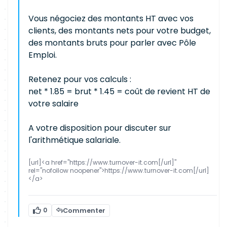
Vous négociez des montants HT avec vos
clients, des montants nets pour votre budget,
des montants bruts pour parler avec Pôle
Emploi.
Retenez pour vos calculs :
net * 1.85 = brut * 1.45 = coût de revient HT de
votre salaire
A votre disposition pour discuter sur
l'arithmétique salariale.
[url]<a href="https://www.turnover-it.com[/url]"
rel="nofollow noopener">https://www.turnover-it.com[/url]
</a>
0
Commenter