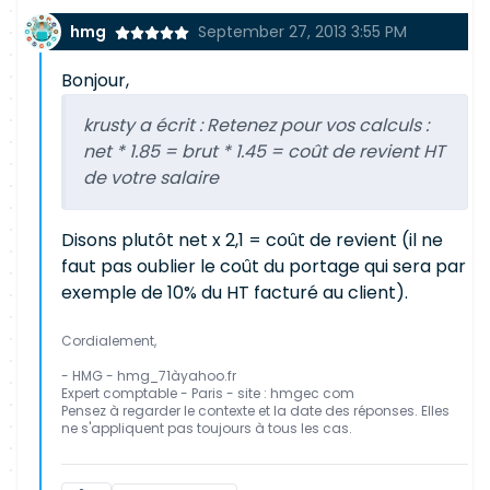
hmg
September 27, 2013 3:55 PM
Bonjour,
krusty a écrit :
Retenez pour vos calculs :
net * 1.85 = brut * 1.45 = coût de revient HT
de votre salaire
Disons plutôt net x 2,1 = coût de revient (il ne
faut pas oublier le coût du portage qui sera par
exemple de 10% du HT facturé au client).
Cordialement,
- HMG - hmg_71àyahoo.fr
Expert comptable - Paris - site : hmgec com
Pensez à regarder le contexte et la date des réponses. Elles
ne s'appliquent pas toujours à tous les cas.