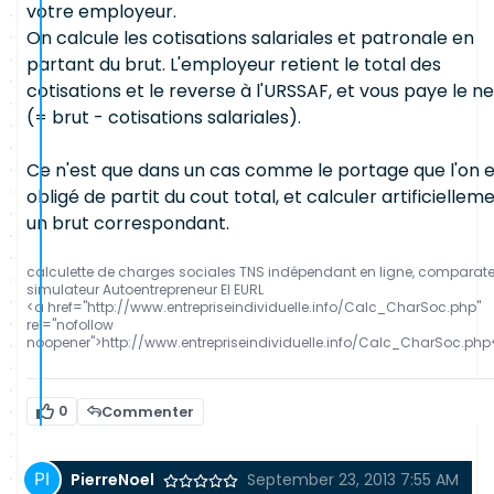
votre employeur.
On calcule les cotisations salariales et patronale en
partant du brut. L'employeur retient le total des
cotisations et le reverse à l'URSSAF, et vous paye le ne
(= brut - cotisations salariales).
Ce n'est que dans un cas comme le portage que l'on e
obligé de partit du cout total, et calculer artificiellem
un brut correspondant.
calculette de charges sociales TNS indépendant en ligne, comparat
simulateur Autoentrepreneur EI EURL
<a href="http://www.entrepriseindividuelle.info/Calc_CharSoc.php"
rel="nofollow
noopener">http://www.entrepriseindividuelle.info/Calc_CharSoc.php
0
Commenter
PierreNoel
September 23, 2013 7:55 AM