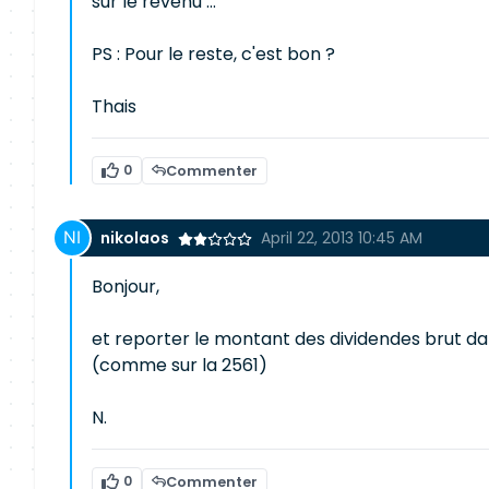
sur le revenu ...
PS : Pour le reste, c'est bon ?
Thais
0
Commenter
nikolaos
April 22, 2013 10:45 AM
Bonjour,
et reporter le montant des dividendes brut da
(comme sur la 2561)
N.
0
Commenter