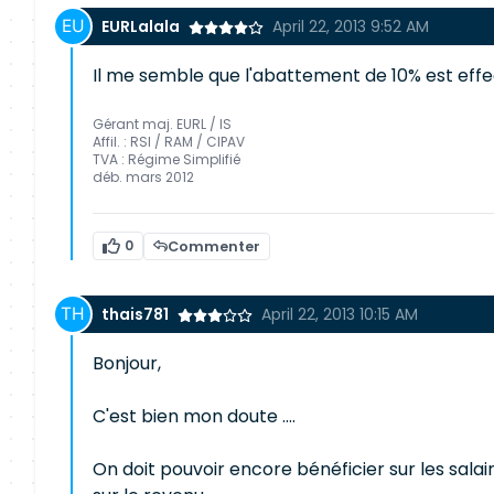
EURLalala
April 22, 2013 9:52 AM
Il me semble que l'abattement de 10% est effec
Gérant maj. EURL / IS
Affil. : RSI / RAM / CIPAV
TVA : Régime Simplifié
déb. mars 2012
0
Commenter
thais781
April 22, 2013 10:15 AM
Bonjour,
C'est bien mon doute ....
On doit pouvoir encore bénéficier sur les salai