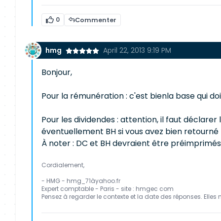
0
Commenter
hmg
April 22, 2013 9:19 PM
Bonjour,
Pour la rémunération : c'est bienla base qui doi
Pour les dividendes : attention, il faut décla
éventuellement BH si vous avez bien retourné 
À noter : DC et BH devraient être préimprimés s
Cordialement,
- HMG - hmg_71àyahoo.fr
Expert comptable - Paris - site : hmgec com
Pensez à regarder le contexte et la date des réponses. Elles 