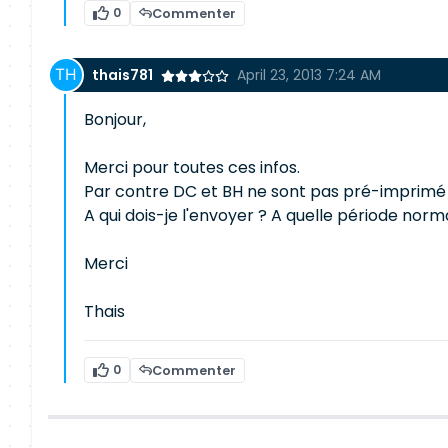
0
Commenter
thais781
April 23, 2013 7:24 AM
Bonjour,
Merci pour toutes ces infos.
Par contre DC et BH ne sont pas pré-imprimé ..
A qui dois-je l'envoyer ? A quelle période nor
Merci
Thais
0
Commenter