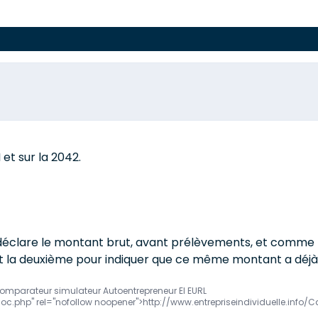
et sur la 2042.
on déclare le montant brut, avant prélèvements, et comme l
 et la deuxième pour indiquer que ce même montant a déjà 
comparateur simulateur Autoentrepreneur EI EURL
Soc.php" rel="nofollow noopener">http://www.entrepriseindividuelle.inf