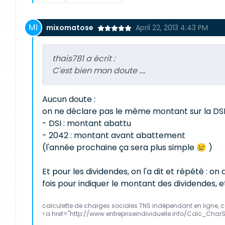
mixomatose
April 22, 2013 4:43 PM
thais781 a écrit :
C'est bien mon doute ....
Aucun doute :
on ne déclare pas le même montant sur la DSI 
- DSI : montant abattu
- 2042 : montant avant abattement
(l'année prochaine ça sera plus simple 😢 )
Et pour les dividendes, on l'a dit et répété : 
fois pour indiquer le montant des dividendes,
calculette de charges sociales TNS indépendant en ligne, 
<a href="http://www.entrepriseindividuelle.info/Calc_Char