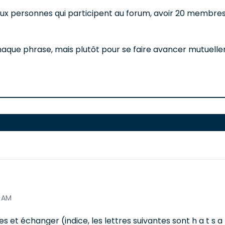
x personnes qui participent au forum, avoir 20 membres e
 à chaque phrase, mais plutôt pour se faire avancer mutuel
0 AM
 et échanger (indice, les lettres suivantes sont h a t s a