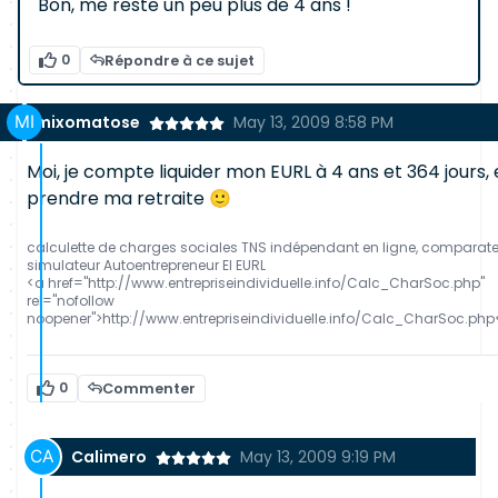
Bon, me reste un peu plus de 4 ans !
0
Répondre à ce sujet
mixomatose
May 13, 2009 8:58 PM
Moi, je compte liquider mon EURL à 4 ans et 364 jours, 
prendre ma retraite 🙂
calculette de charges sociales TNS indépendant en ligne, comparat
simulateur Autoentrepreneur EI EURL
<a href="http://www.entrepriseindividuelle.info/Calc_CharSoc.php"
rel="nofollow
noopener">http://www.entrepriseindividuelle.info/Calc_CharSoc.php
0
Commenter
Calimero
May 13, 2009 9:19 PM