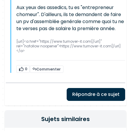
Aux yeux des assedics, tu es "entrepreneur
chomeur". D'ailleurs, ils te demandent de faire
un pv d'assemblée genérale comme quoi tu ne
te verses pas de salaire la première année.
[url]<a href="https://www.turnover-it.com[/url]"
rel="nofollow noopener">https://www.turnover-it.com[/url]
</a>
0
Commenter
Répondre à ce sujet
Sujets similaires