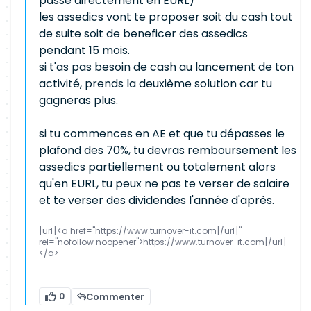
passe directement en EURL)
les assedics vont te proposer soit du cash tout
de suite soit de beneficer des assedics
pendant 15 mois.
si t'as pas besoin de cash au lancement de ton
activité, prends la deuxième solution car tu
gagneras plus.
si tu commences en AE et que tu dépasses le
plafond des 70%, tu devras remboursement les
assedics partiellement ou totalement alors
qu'en EURL, tu peux ne pas te verser de salaire
et te verser des dividendes l'année d'après.
[url]<a href="https://www.turnover-it.com[/url]"
rel="nofollow noopener">https://www.turnover-it.com[/url]
</a>
0
Commenter