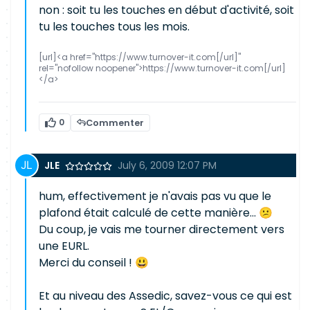
non : soit tu les touches en début d'activité, soit
tu les touches tous les mois.
[url]<a href="https://www.turnover-it.com[/url]"
rel="nofollow noopener">https://www.turnover-it.com[/url]
</a>
0
Commenter
JLE
July 6, 2009 12:07 PM
hum, effectivement je n'avais pas vu que le
plafond était calculé de cette manière... 😕
Du coup, je vais me tourner directement vers
une EURL.
Merci du conseil ! 😃
Et au niveau des Assedic, savez-vous ce qui est