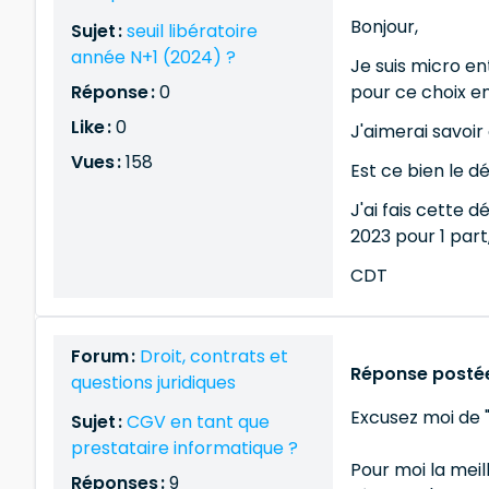
Bonjour,
Sujet :
seuil libératoire
année N+1 (2024) ?
Je suis micro en
Réponse :
0
pour ce choix en
Like :
0
J'aimerai savoir
Vues :
158
Est ce bien le d
J'ai fais cette 
2023 pour 1 par
CDT
Forum :
Droit, contrats et
Réponse postée
questions juridiques
Excusez moi de "
Sujet :
CGV en tant que
prestataire informatique ?
Pour moi la meil
Réponses :
9