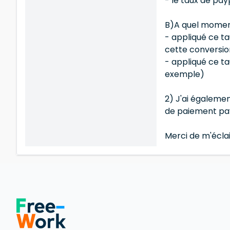
- le taux de pay
B)A quel moment
- appliqué ce t
cette conversio
- appliqué ce t
exemple)
2) J'ai égalemen
de paiement pa
Merci de m'éclai