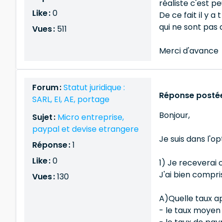
réaliste c'est p
Like :
0
De ce fait il y 
qui ne sont pas 
Vues :
511
Merci d'avance
Forum :
Statut juridique :
Réponse postée 
SARL, EI, AE, portage
Bonjour,
Sujet :
Micro entreprise,
paypal et devise etrangere
Je suis dans l'o
Réponse :
1
Like :
0
1) Je receverai 
J'ai bien compr
Vues :
130
A)Quelle taux ap
- le taux moyen