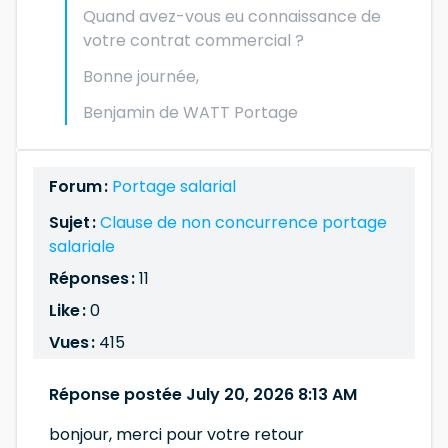
Quand avez-vous eu connaissance de
votre contrat commercial ?
Bonne journée,
Benjamin de WATT Portage
Forum :
Portage salarial
Sujet :
Clause de non concurrence portage
salariale
Réponses :
11
Like :
0
Vues :
415
Réponse postée July 20, 2026 8:13 AM
bonjour, merci pour votre retour