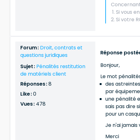
Concernant 
Si vous en
Si votre 
Forum :
Droit, contrats et
Réponse postée
questions juridiques
Bonjour,
Sujet :
Pénalités restitution
de matériels client
Le mot pénalités
Réponses :
8
des astreintes
par équipeme
Like :
0
une pénalité 
Vues :
478
sais pas dire 
pour un casque
Je n'ai jamais
Merci