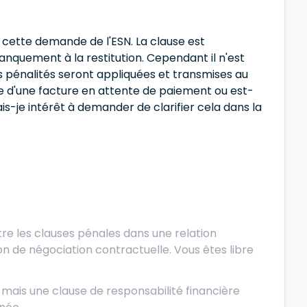
 cette demande de l'ESN. La clause est
 manquement à la restitution. Cependant il n'est
es pénalités seront appliquées et transmises au
me d'une facture en attente de paiement ou est-
ais-je intérêt à demander de clarifier cela dans la
tre les clauses pénales dans une relation
n de négociation contractuelle. Vous êtes libre
mais une clause de responsabilité financière