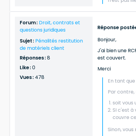
n'est pas il
Forum :
Droit, contrats et
Réponse postée
questions juridiques
Bonjour,
Sujet :
Pénalités restitution
de matériels client
J'ai bien une RCP
Réponses :
8
est couvert.
Like :
0
Merci
Vues :
478
En tant que
Par contre, 
soit vous 
SI c'est 
couvre ce
Sinon, vous