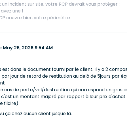
un incident sur site, votre RCP devrait vous protéger :
 avez une !
RCP couvre bien votre périmètre
 May 26, 2026 9:54 AM
 est dans le document fourni par le client. Il y a 2 compo
 par jour de retard de restitution au delà de 5jours par éq
nt
en cas de perte/vol/destruction qui correspond en gros
si c'est un montant majoré par rapport à leur prix d'acha
 filaire)
 vu ça chez aucun client jusque là.