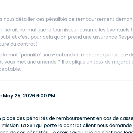
 nous détailler ces pénalités de remboursement demandé
il serait normal que le fournisseur assume les éventuels fr
 subi, et c'est pour cela qu'on prend une assurance Respon
ture du contrat).
 le mot "pénalité" sous-entend un montant qui irait au-del
ent vous met une amende ? Il applique un taux de majoration
ceptable.
 May 25, 2026 6:00 PM
 place des pénalités de remboursement en cas de casse / 
e mission. La SSII qui porte le contrat client nous dema
ace de ces pénalités. Je crois savoir que ce n'est pas légal