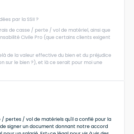
es par la SSII ?
ais de casse / perte / vol de matériel, ainsi que
sabilité Civile Pro (que certains clients exigent
à de la valeur effective du bien et du préjudice
 sur le bien ?), et là ce serait pour moi une
pertes / vol de matériels qu'il a confié pour la
nde de signer un document donnant notre accord
 pour un salarié. Est-ce légal pour vis à vis des