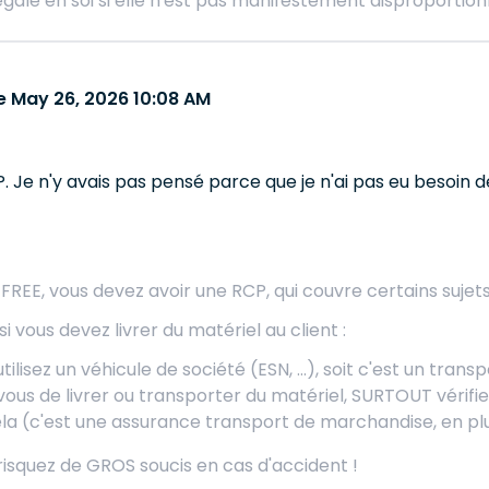
légale en soi si elle n'est pas manifestement disproportio
 May 26, 2026 10:08 AM
. Je n'y avais pas pensé parce que je n'ai pas eu besoin de l
 FREE, vous devez avoir une RCP, qui couvre certains sujet
si vous devez livrer du matériel au client :
utilisez un véhicule de société (ESN, ...), soit c'est un trans
à vous de livrer ou transporter du matériel, SURTOUT vérif
la (c'est une assurance transport de marchandise, en plus
 risquez de GROS soucis en cas d'accident !