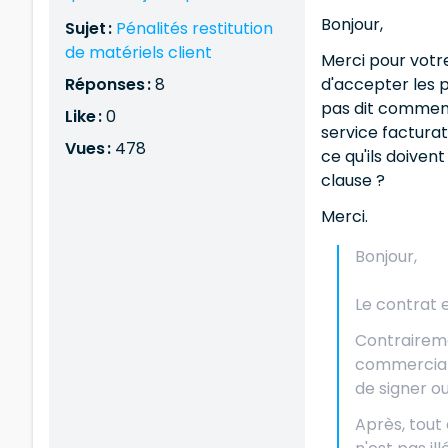
Bonjour,
Sujet :
Pénalités restitution
de matériels client
Merci pour votr
Réponses :
8
d'accepter les p
pas dit comment 
Like :
0
service factura
Vues :
478
ce qu'ils doiven
clause ?
Merci.
Bonjour,
Le contrat e
Contraireme
commerciale
de signer ou
Après, tout