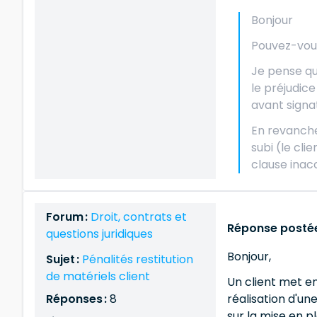
Bonjour
Pouvez-vous
Je pense qu'
le préjudice
avant signa
En revanche
subi (le cli
clause inac
Forum :
Droit, contrats et
Réponse postée
questions juridiques
Bonjour,
Sujet :
Pénalités restitution
de matériels client
Un client met en
Réponses :
8
réalisation d'un
sur la mise en pl