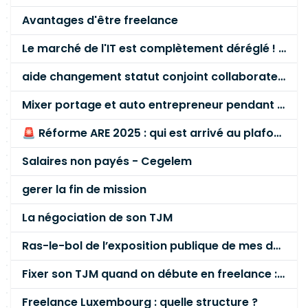
Avantages d'être freelance
Le marché de l'IT est complètement déréglé ! STOP à cette mascarade ! Il faut s'unir et résister !
aide changement statut conjoint collaborateur
Mixer portage et auto entrepreneur pendant des années - quel risque ?
🚨 Réforme ARE 2025 : qui est arrivé au plafond des 60 % en gardant son entreprise ?
Salaires non payés - Cegelem
gerer la fin de mission
La négociation de son TJM
Ras-le-bol de l’exposition publique de mes données personnelles liées à mon entreprise
Fixer son TJM quand on débute en freelance : la méthode mathématique (et pas au feeling) 🛑
Freelance Luxembourg : quelle structure ?