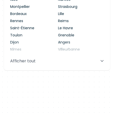
Montpellier
Strasbourg
Bordeaux
Lille
Rennes
Reims
Saint-Étienne
Le Havre
Toulon
Grenoble
Dijon
Angers
Nîmes
Villeurbanne
Saint-Denis
Le Mans
Afficher tout
Aix-en-Provence
Clermont-Ferrand
Brest
Tours
Amiens
Limoges
Annecy
Perpignan