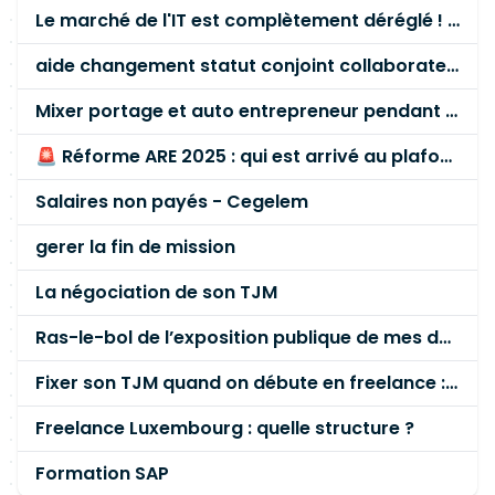
Le marché de l'IT est complètement déréglé ! STOP à cette mascarade ! Il faut s'unir et résister !
aide changement statut conjoint collaborateur
Mixer portage et auto entrepreneur pendant des années - quel risque ?
🚨 Réforme ARE 2025 : qui est arrivé au plafond des 60 % en gardant son entreprise ?
Salaires non payés - Cegelem
gerer la fin de mission
La négociation de son TJM
Ras-le-bol de l’exposition publique de mes données personnelles liées à mon entreprise
Fixer son TJM quand on débute en freelance : la méthode mathématique (et pas au feeling) 🛑
Freelance Luxembourg : quelle structure ?
Formation SAP