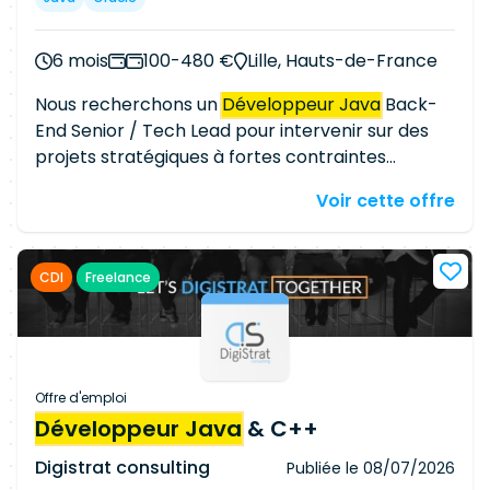
6 mois
100-480 €
Lille, Hauts-de-France
Nous recherchons un
Développeur Java
Back-
End Senior / Tech Lead pour intervenir sur des
projets stratégiques à fortes contraintes
techniques. Le consultant participera au
Voir cette offre
développement d'applications Java, à la
conception des architectures et aux choix
techniques. Il accompagnera les équipes en tant
CDI
Freelance
que référent technique et contribuera à la
qualité des développements. Une solide maîtrise
de Java, Spring, Oracle, GitLab CI et Jira est
requise, avec une expérience des API REST/SOAP
appréciée.
Offre d'emploi
Développeur Java
& C++
Digistrat consulting
Publiée le
08/07/2026