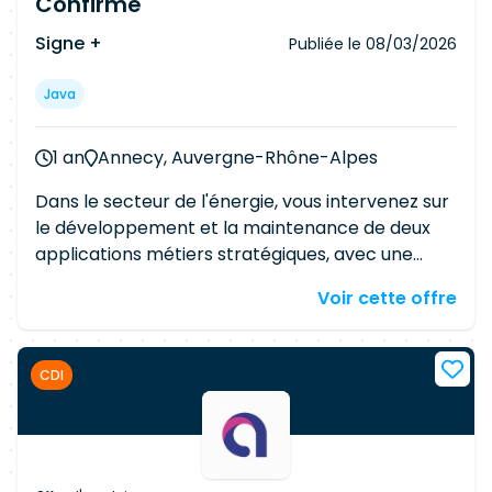
Confirmé
Signe +
Publiée le
08/03/2026
Java
1 an
Annecy, Auvergne-Rhône-Alpes
Dans le secteur de l'énergie, vous intervenez sur
le développement et la maintenance de deux
applications métiers stratégiques, avec une
répartition de l'activité à parts égales entre les
Voir cette offre
deux périmètres. Vos missions incluent : Le
développement de nouvelles fonctionnalités. La
maintenance corrective et évolutive des
CDI
applications. L'analyse de code existant et
l'identification des axes d'amélioration. La
résolution d'anomalies techniques et
fonctionnelles. L'amélioration continue des
solutions mises en œuvre. La compréhension et