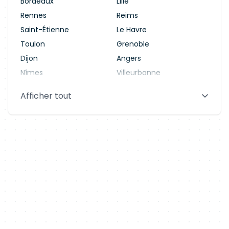
Bordeaux
Lille
Rennes
Reims
Saint-Étienne
Le Havre
Toulon
Grenoble
Dijon
Angers
Nîmes
Villeurbanne
Saint-Denis
Le Mans
Afficher tout
Aix-en-Provence
Clermont-Ferrand
Brest
Tours
Amiens
Limoges
Annecy
Perpignan