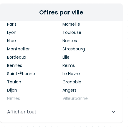
Offres par ville
Paris
Marseille
Lyon
Toulouse
Nice
Nantes
Montpellier
Strasbourg
Bordeaux
Lille
Rennes
Reims
Saint-Étienne
Le Havre
Toulon
Grenoble
Dijon
Angers
Nîmes
Villeurbanne
Saint-Denis
Le Mans
Afficher tout
Aix-en-Provence
Clermont-Ferrand
Brest
Tours
Amiens
Limoges