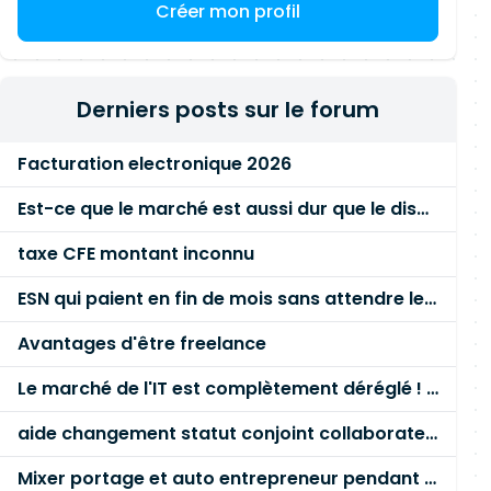
Créer mon profil
Derniers posts sur le forum
Facturation electronique 2026
Est-ce que le marché est aussi dur que le disent les commerciaux ?
taxe CFE montant inconnu
ESN qui paient en fin de mois sans attendre le paiement client ?
Avantages d'être freelance
Le marché de l'IT est complètement déréglé ! STOP à cette mascarade ! Il faut s'unir et résister !
aide changement statut conjoint collaborateur
Mixer portage et auto entrepreneur pendant des années - quel risque ?