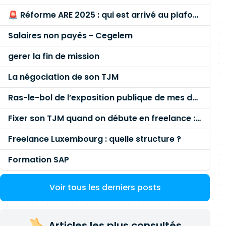
🚨 Réforme ARE 2025 : qui est arrivé au plafond des 60 % en gardant son entreprise ?
Salaires non payés - Cegelem
gerer la fin de mission
La négociation de son TJM
Ras-le-bol de l’exposition publique de mes données personnelles liées à mon entreprise
Fixer son TJM quand on débute en freelance : la méthode mathématique (et pas au feeling) 🛑
Freelance Luxembourg : quelle structure ?
Formation SAP
Voir tous les derniers posts
Articles les plus consultés