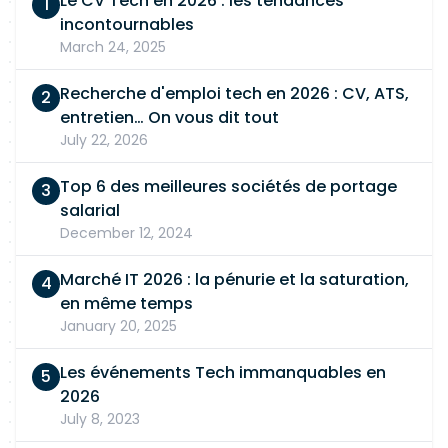
Le CV Tech en 2026 : les tendances
production Profil recherchéExpérience
incontournables
significative en tant que
Business Analyst Data
March 24, 2025
en banque Très bonne maîtrise des paiements /
flux transactionnels Bonne compréhension des
Recherche d'emploi tech en 2026 : CV, ATS,
délais de traitement (latence, T+X, SLA) Solide
entretien… On vous dit tout
expérience en qualité de données, mapping,
July 22, 2026
tests, RUN Très bon niveau en SQL Bonne
maîtrise de la modélisation de données
Top 6 des meilleures sociétés de portage
Capacité à évoluer dans un environnement Agile
salarial
/ DataLake / Data Platform Français courant et
December 12, 2024
anglais professionnel
Marché IT 2026 : la pénurie et la saturation,
en même temps
January 20, 2025
Les événements Tech immanquables en
2026
July 8, 2023