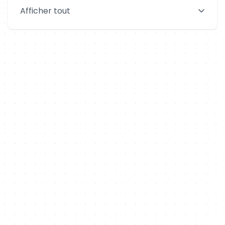
Saint-Denis
Le Mans
Afficher tout
Aix-en-Provence
Clermont-Ferrand
Brest
Tours
Amiens
Limoges
Annecy
Perpignan