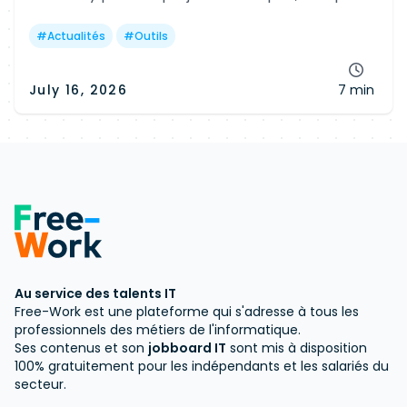
les agences, PlanetHoster pour l'infogérance et
alwaysdata pour les développeurs.
#
Actualités
#
Outils
July 16, 2026
7 min
Au service des talents IT
Free-Work est une plateforme qui s'adresse à tous les
professionnels des métiers de l'informatique.
Ses contenus et son
jobboard IT
sont mis à disposition
100% gratuitement pour les indépendants et les salariés du
secteur.