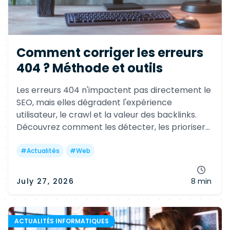
Comment corriger les erreurs
404 ? Méthode et outils
Les erreurs 404 n'impactent pas directement le
SEO, mais elles dégradent l'expérience
utilisateur, le crawl et la valeur des backlinks.
Découvrez comment les détecter, les prioriser
et les corriger efficacement avec les bons outils
et les bonnes pratiques.
#
Actualités
#
Web
July 27, 2026
8 min
ACTUALITÉS INFORMATIQUES