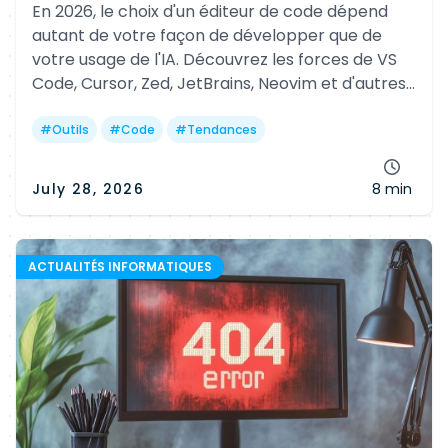
En 2026, le choix d'un éditeur de code dépend
autant de votre façon de développer que de
votre usage de l'IA. Découvrez les forces de VS
Code, Cursor, Zed, JetBrains, Neovim et d'autres
références pour gagner en productivité selon
votre profil.
#
Outils
#
Code
#
Tendances
July 28, 2026
8 min
ACTUALITÉS INFORMATIQUES