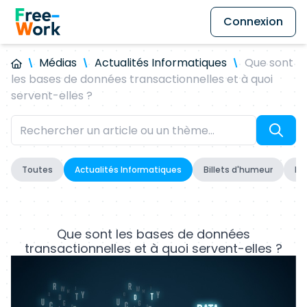
Connexion
Médias
Actualités Informatiques
Que sont
les bases de données transactionnelles et à quoi
servent-elles ?
Toutes
Actualités Informatiques
Billets d'humeur
Fo
Que sont les bases de données
transactionnelles et à quoi servent-elles ?