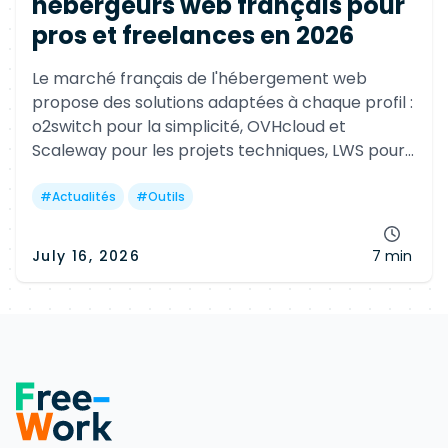
hébergeurs web français pour
pros et freelances en 2026
Le marché français de l'hébergement web
propose des solutions adaptées à chaque profil :
o2switch pour la simplicité, OVHcloud et
Scaleway pour les projets techniques, LWS pour
les agences, PlanetHoster pour l'infogérance et
alwaysdata pour les développeurs.
#
Actualités
#
Outils
July 16, 2026
7 min