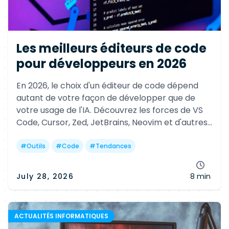
Les meilleurs éditeurs de code
pour développeurs en 2026
En 2026, le choix d'un éditeur de code dépend
autant de votre façon de développer que de
votre usage de l'IA. Découvrez les forces de VS
Code, Cursor, Zed, JetBrains, Neovim et d'autres
références pour gagner en productivité selon
votre profil.
#
Outils
#
Code
#
Tendances
July 28, 2026
8 min
ACTUALITÉS INFORMATIQUES