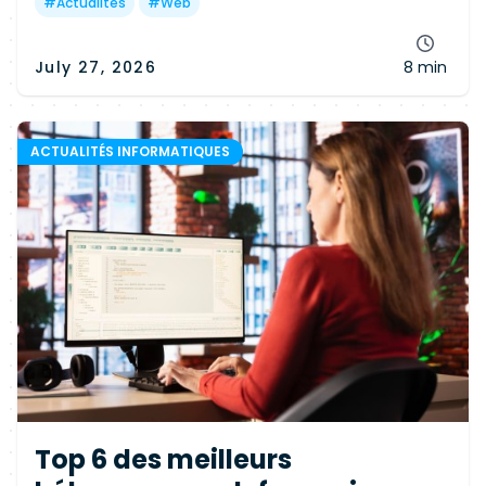
et les bonnes pratiques.
#
Actualités
#
Web
July 27, 2026
8 min
ACTUALITÉS INFORMATIQUES
Top 6 des meilleurs