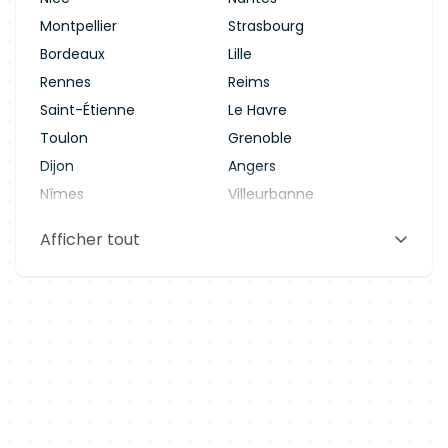
Montpellier
Strasbourg
Bordeaux
Lille
Rennes
Reims
Saint-Étienne
Le Havre
Toulon
Grenoble
Dijon
Angers
Nîmes
Villeurbanne
Saint-Denis
Le Mans
Afficher tout
Aix-en-Provence
Clermont-Ferrand
Brest
Tours
Amiens
Limoges
Annecy
Perpignan