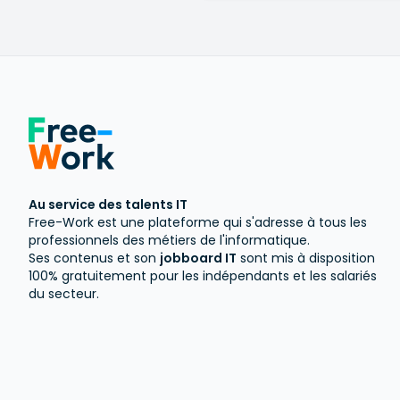
tout en contri
place des arc
du développem
d'architectur
processus de 
maintenance d
de recette et
architectures
d'architectur
en production
Au service des talents IT
optimisation 
Free-Work est une plateforme qui s'adresse à tous les
déploiements
professionnels des métiers de l'informatique.
scripts d'aut
Ses contenus et son
jobboard IT
sont mis à disposition
100% gratuitement pour les indépendants et les salariés
l'amélioratio
du secteur.
capacité des
évolutions te
métiers, dév