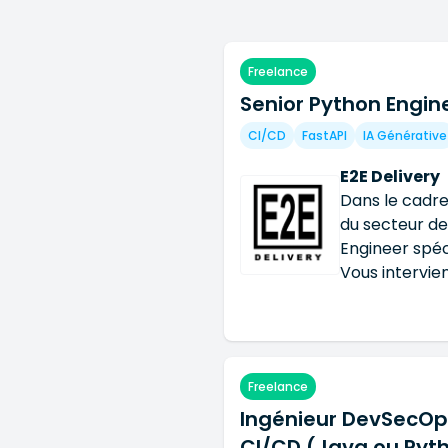
Nous intervenons comme partenaire d'exécution auprè
constante : construire des systèmes robustes, scalab
Freelance
Senior Python Engine
CI/CD
FastAPI
IA Générative
E2E Delivery
Dans le cadre
du secteur d
Engineer spéci
Vous intervie
développemen
environnement
développement
recherchons u
Freelance
industrialiser
Ingénieur DevSecOps
responsabilit
backend Pyth
CI/CD (Java ou Pyth