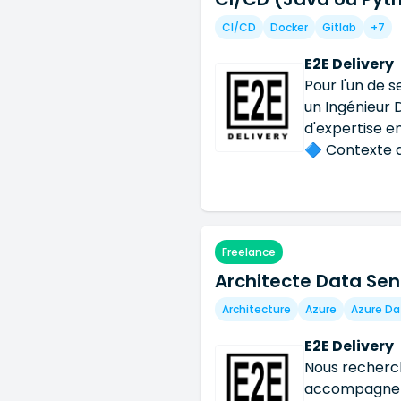
Développer d
CI/CD
Docker
Gitlab
+7
équivalents).
Augmented Ge
E2E Delivery
mécanismes d
Pour l'un de 
et recherche 
un Ingénieur 
modèles LLM (
d'expertise en
des composan
🔷 Contexte d
qualité logici
environnement 
aux bonnes p
et de continui
pratiques de q
renforcer l'in
documentatio
développemen
TechniquesPy
Freelance
d'industrialis
backend) Fas
Architecte Data Sen
évoluez en in
Architecture 
développemen
Architecture
Azure
Azure Da
Claude, Open
d'accompagne
Generation) 
continue des 
E2E Delivery
Embeddings et
sécurisation 
Nous recherch
Qdrant, Pine
développemen
accompagner u