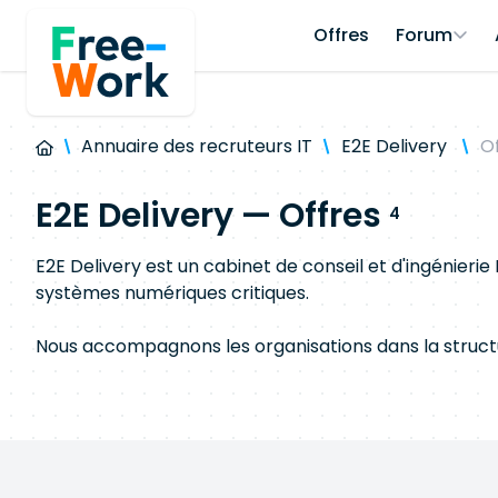
Offres
Forum
Annuaire des recruteurs IT
E2E Delivery
O
E2E Delivery — Offres
4
E2E Delivery est un cabinet de conseil et d'ingénierie 
systèmes numériques critiques.
Nous accompagnons les organisations dans la structu
intervenant sur des enjeux d'architecture applicative
(SecOps) et de data engineering.
Notre approche repose sur une exigence forte de qual
à intégrer des environnements techniques complexes, 