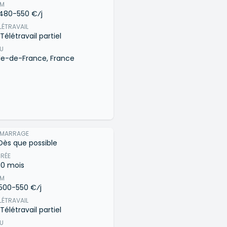
JM
480-550 €⁄j
LÉTRAVAIL
Télétravail partiel
EU
Île-de-France, France
ÉMARRAGE
Dès que possible
RÉE
10 mois
JM
500-550 €⁄j
LÉTRAVAIL
Télétravail partiel
EU