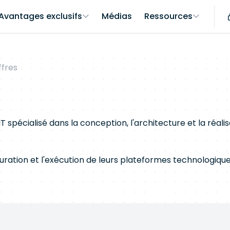
Avantages exclusifs
Médias
Ressources
ffres
IT spécialisé dans la conception, l'architecture et la réali
ration et l'exécution de leurs plateformes technologique
 et cloud, de fiabilité des systèmes (SRE), de DevOps, de 
ité d'ingénierie, une culture du delivery end-to-end et 
depuis la conception jusqu'à l'exploitation.