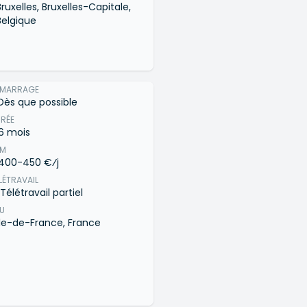
Bruxelles, Bruxelles-Capitale,
Belgique
ÉMARRAGE
Dès que possible
RÉE
6 mois
JM
400-450 €⁄j
LÉTRAVAIL
Télétravail partiel
EU
Île-de-France, France