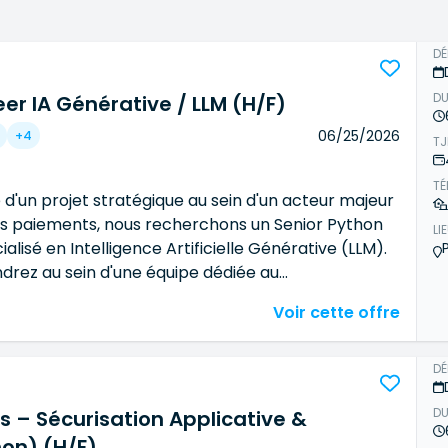
s des équipes IT et des directions techniques, avec une 
les et opérables dans la durée.
D
DU
er IA Générative / LLM (H/F)
06/25/2026
+4
T
TÉ
 d'un projet stratégique au sein d'un acteur majeur
es paiements, nous recherchons un Senior Python
LI
alisé en Intelligence Artificielle Générative (LLM).
ndrez au sein d'une équipe dédiée au
t d'une plateforme IA générative en
Voir cette offre
 on-premise. Le rôle est fortement orienté
 logiciel et architecture applicative : nous
n profil capable de concevoir, développer et
D
 des applications IA en production. Vos principales
DU
 – Sécurisation Applicative &
és : Concevoir et développer des applications
on intégrant des modèles de langage (LLM).
on) (H/F)