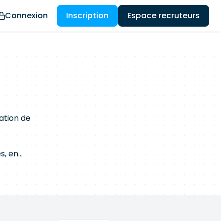
Connexion
Inscription
Espace recruteurs
sation de
s, en
sécurité
une capacité