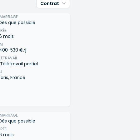
Contrat
priorité
ÉMARRAGE
Dès que possible
RÉE
6 mois
JM
400-530 €⁄j
LÉTRAVAIL
Télétravail partiel
EU
Paris, France
ÉMARRAGE
Dès que possible
RÉE
6 mois