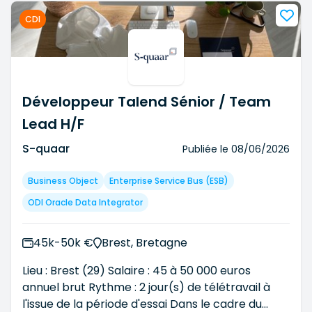
Directeurs / Responsables de services informatique
CDI
(DSI, RSI, Directeur et Resp. Développement,
Infrastructure, Cybersécurité, etc... )
Désormais, nous intervenons également sur les
secteurs:
Développeur Talend Sénior / Team
- Finance, RH & Juridique
Lead H/F
- Industrie & Supply Chain
S-quaar
Publiée le
08/06/2026
Business Object
Enterprise Service Bus (ESB)
ODI Oracle Data Integrator
45k-50k €
Brest, Bretagne
Lieu : Brest (29) Salaire : 45 à 50 000 euros
annuel brut Rythme : 2 jour(s) de télétravail à
l'issue de la période d'essai Dans le cadre du