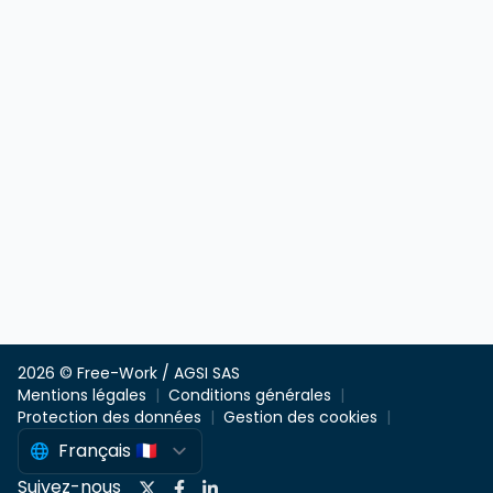
de gouvernance des données. Optimisation &
maîtrise des coûts - Suivre et analyser les coûts
d'exploitation des environnements cloud. -
Identifier et mettre en œuvre des actions
d'optimisation des performances et des
ressources. - Veiller à l'efficacité des processus
de build, de déploiement et d'exploitation.
Documentation & partage de connaissances -
Rédiger et maintenir la documentation
technique et opérationnelle. - Formaliser les
procédures d'exploitation et de résolution
d'incidents. - Faciliter la transmission des
connaissances afin d'assurer la continuité des
activités et l'autonomie de l'équipe.
2026 © Free-Work / AGSI SAS
Mentions légales
Conditions générales
Protection des données
Gestion des cookies
Suivez-nous