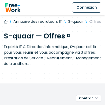
Connexion
Annuaire des recruteurs IT
S-quaar
Offres
S-quaar — Offres
13
Experts IT & Direction Informatique, S-quaar est là
pour vous réunir et vous accompagne via 3 offres:
Prestation de Service - Recrutement - Management
de transition
➤ Prestation : Mise à disposition d'Experts technique
(Développement, Infra, Architecture, DevOps, Data,
etc...)
➤ Recrutement : Sélection, Présentation et
Intégration de compétences au sein de la DSI
Contrat
➤ Management de transition : Mise à disposition de