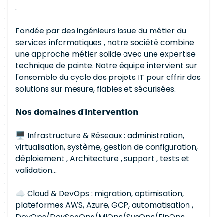
.
Fondée par des ingénieurs issue du métier du
services informatiques , notre société combine
une approche métier solide avec une expertise
technique de pointe. Notre équipe intervient sur
l'ensemble du cycle des projets IT pour offrir des
solutions sur mesure, fiables et sécurisées.
𝗡𝗼𝘀 𝗱𝗼𝗺𝗮𝗶𝗻𝗲𝘀 𝗱'𝗶𝗻𝘁𝗲𝗿𝘃𝗲𝗻𝘁𝗶𝗼𝗻
🖥 Infrastructure & Réseaux : administration,
virtualisation, système, gestion de configuration,
déploiement , Architecture , support , tests et
validation…
☁️ Cloud & DevOps : migration, optimisation,
plateformes AWS, Azure, GCP, automatisation ,
DevOps/DevSecOps/MlOps/SysOps/FinOps…