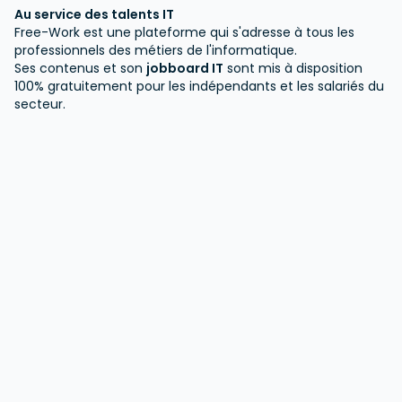
et mis à jour dans l'outil JIRA - Dossier de
Au service des talents IT
capitalisation des validations - Synthèse
Free-Work est une plateforme qui s'adresse à tous les
professionnels des métiers de l'informatique.
d'avancement des validations à chaque
Ses contenus et son
jobboard IT
sont mis à disposition
jalon
100% gratuitement pour les indépendants et les salariés du
secteur.